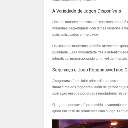
A Variedade de Jogos Disponíveis
Um dos maiores atrativos dos cassinos online é a
máquinas caça-níqueis com temas variados e fun
mais sofisticados e interativos.
Os cassinos modernos também oferecem experiênc
qualidade. Essa modalidade traz a autenticidade
interativos, proporcionando um nível de imersã
Segurança e Jogo Responsável nos Ca
A segurança é um fator primordial ao escolher u
financeiros dos jogadores, além de garantir a jus
operação emitida por órgãos reguladores respeit
O jogo responsável é promovido ativamente por c
ajuda em caso de problemas com o jogo. O objeti