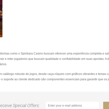
ataformas como o Spinbara Casino buscam oferecer uma experiência completa e sat
trair e reter jogadores que buscam qualidade e confiabilidade em suas apostas. A
ários.
m catálogo robusto de jogos, desde caça-níqueis com gráficos vibrantes e temas c
a e o suporte ao cliente dedicado são componentes essenciais para garantir que os
receive Special Offers: