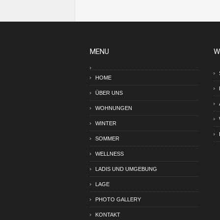
MENU
W
HOME
ÜBER UNS
WOHNUNGEN
WINTER
SOMMER
WELLNESS
LADIS UND UMGEBUNG
LAGE
PHOTO GALLERY
KONTAKT