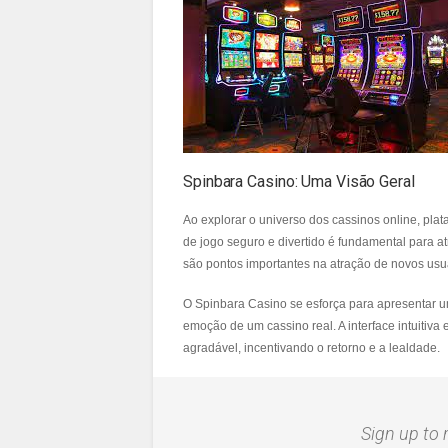
Spinbara Casino: Uma Visão Geral
Ao explorar o universo dos cassinos online, pl
de jogo seguro e divertido é fundamental para a
são pontos importantes na atração de novos usu
O Spinbara Casino se esforça para apresentar u
emoção de um cassino real. A interface intuitiv
agradável, incentivando o retorno e a lealdade.
Sign up to 