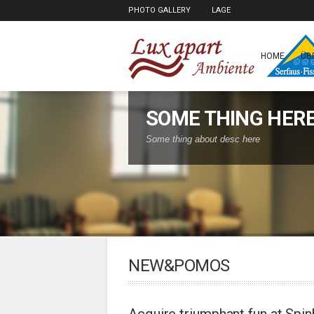
PHOTO GALLERY
LAGE
HOME
ÜB
SOME THING HER
Some thing about desc here
NEW&POMOS