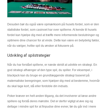
Desuden bør du også være opmærksom på husets fordel, som er den
statistiske fordel, som casinoet har over spillerne. At kende til husets
fordel kan hjælpe dig med at træffe mere informerede beslutninger og
optimere dine chancer for at vinde. Dette kan være en betydelig faktor,
når du vælger, hvilke spil du ønsker at fokusere på.
Udvikling af spilstrategier
Når du har forstået spillene, er næste skridt at udvikle en strategi. En
god strategi afhænger af den type spil, du spiller. For eksempel, i
blackjack kan du bruge en grundlæggende strategi baseret på
matematiske beregninger, som hjælper dig med at bestemme, hvornår
du skal tage kort, stå eller fordoble din indsats.
Poker kræver en helt anden tilgang, da det involverer at læse andre
spillere og forstå deres mønstre. Det er derfor vigtigt at øve sig og
deltage i mindre spil for at finpudse dine evner, før du går ind i mere