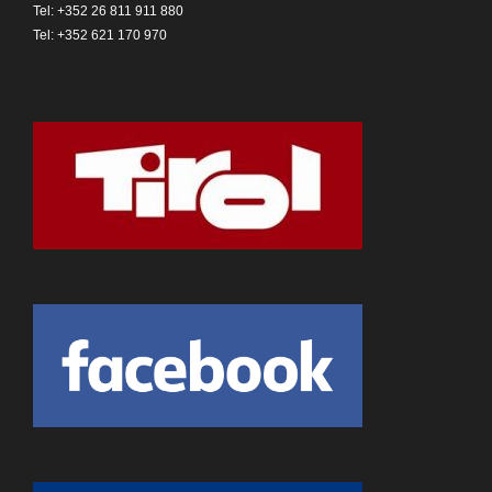
Tel: +352 26 811 911 880
Tel: +352 621 170 970