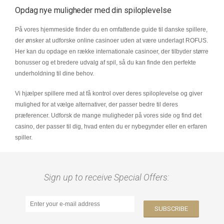
Opdag nye muligheder med din spiloplevelse
På vores hjemmeside finder du en omfattende guide til danske spillere,
der ønsker at udforske online casinoer uden at være underlagt ROFUS.
Her kan du opdage en række internationale casinoer, der tilbyder større
bonusser og et bredere udvalg af spil, så du kan finde den perfekte
underholdning til dine behov.
Vi hjælper spillere med at få kontrol over deres spiloplevelse og giver
mulighed for at vælge alternativer, der passer bedre til deres
præferencer. Udforsk de mange muligheder på vores side og find det
casino, der passer til dig, hvad enten du er nybegynder eller en erfaren
spiller.
Sign up to receive Special Offers: