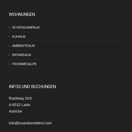
WOHNUNGEN
SCHÖNGAMPALM
KUHALM
AMBIENTEALM
WONNEALM
FROMMESALPE
INFOS UND BUCHUNGEN
Razilweg 24/3
A-6532 Ladis
Autriche
info@luxambientetirol.com