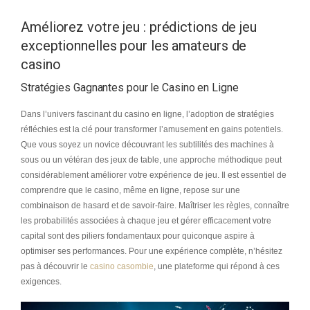
Améliorez votre jeu : prédictions de jeu
exceptionnelles pour les amateurs de
casino
Stratégies Gagnantes pour le Casino en Ligne
Dans l’univers fascinant du casino en ligne, l’adoption de stratégies
réfléchies est la clé pour transformer l’amusement en gains potentiels.
Que vous soyez un novice découvrant les subtilités des machines à
sous ou un vétéran des jeux de table, une approche méthodique peut
considérablement améliorer votre expérience de jeu. Il est essentiel de
comprendre que le casino, même en ligne, repose sur une
combinaison de hasard et de savoir-faire. Maîtriser les règles, connaître
les probabilités associées à chaque jeu et gérer efficacement votre
capital sont des piliers fondamentaux pour quiconque aspire à
optimiser ses performances. Pour une expérience complète, n’hésitez
pas à découvrir le
casino casombie
, une plateforme qui répond à ces
exigences.