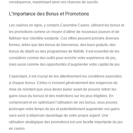
conséquence, maximisant ainsi vos chances de succès.
L’Importance des Bonus et Promotions
Les casinos en ligne, y compris Casombie Casino, utilisent les bonus et
les promotions comme un moyen d’attirer de nouveaux joueurs et de
fidéliser leur clientèle existante. Ces offres peuvent prendre diverses
formes, telles que des bonus de bienvenue, des tours gratuits, des
bonus de dépôt ou des programmes de fidélité. Il est essentiel de les
considérer comme des outils pour enrichir votre expérience de jeu,
mais aussi comme des opportunités d’augmenter votre capital de jeu.
Cependant, il est crucial de lire attentivement les conditions associées
à chaque bonus. Celles-ci incluent généralement des exigences de
mise (le montant que vous devez parier avant de pouvoir retirer les
gains issus du bonus) et des restrictions sur les jeux éligibles. En
comprenant et en optimisant l’utilisation de ces bonus, vous pouvez
prolonger votre temps de jeu et potentiellement augmenter vos gains
sans avoir à dépenser davantage de votre propre argent. Une
utilisation stratégique des promotions est une facette importante du jeu
en casino.