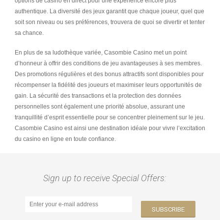
options de casino en direct pour une expérience encore plus
authentique. La diversité des jeux garantit que chaque joueur, quel que
soit son niveau ou ses préférences, trouvera de quoi se divertir et tenter
sa chance.
En plus de sa ludothèque variée, Casombie Casino met un point
d’honneur à offrir des conditions de jeu avantageuses à ses membres.
Des promotions régulières et des bonus attractifs sont disponibles pour
récompenser la fidélité des joueurs et maximiser leurs opportunités de
gain. La sécurité des transactions et la protection des données
personnelles sont également une priorité absolue, assurant une
tranquillité d’esprit essentielle pour se concentrer pleinement sur le jeu.
Casombie Casino est ainsi une destination idéale pour vivre l’excitation
du casino en ligne en toute confiance.
Sign up to receive Special Offers: