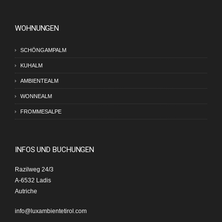
WOHNUNGEN
SCHÖNGAMPALM
KUHALM
AMBIENTEALM
WONNEALM
FROMMESALPE
INFOS UND BUCHUNGEN
Razilweg 24/3
A-6532 Ladis
Autriche
info@luxambientetirol.com