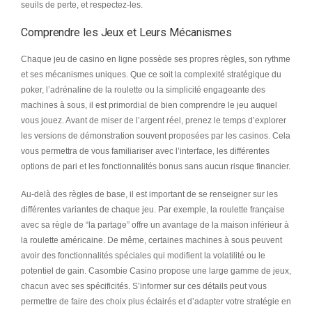
seuils de perte, et respectez-les.
Comprendre les Jeux et Leurs Mécanismes
Chaque jeu de casino en ligne possède ses propres règles, son rythme
et ses mécanismes uniques. Que ce soit la complexité stratégique du
poker, l’adrénaline de la roulette ou la simplicité engageante des
machines à sous, il est primordial de bien comprendre le jeu auquel
vous jouez. Avant de miser de l’argent réel, prenez le temps d’explorer
les versions de démonstration souvent proposées par les casinos. Cela
vous permettra de vous familiariser avec l’interface, les différentes
options de pari et les fonctionnalités bonus sans aucun risque financier.
Au-delà des règles de base, il est important de se renseigner sur les
différentes variantes de chaque jeu. Par exemple, la roulette française
avec sa règle de “la partage” offre un avantage de la maison inférieur à
la roulette américaine. De même, certaines machines à sous peuvent
avoir des fonctionnalités spéciales qui modifient la volatilité ou le
potentiel de gain. Casombie Casino propose une large gamme de jeux,
chacun avec ses spécificités. S’informer sur ces détails peut vous
permettre de faire des choix plus éclairés et d’adapter votre stratégie en