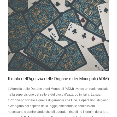
Il ruolo dell’Agenzia delle Dogane e dei Monopoli (ADM)
L’Agenzia delle Dogane e dei Monopoli (ADM) svolge un ruolo cruciale
nella supervisione del settore del gioco d’azzardo in Italia. La sua
funzione principale è quella di garantire che tutte le operazioni di gioco
avvengano nel rispetto della legge, emettendo le concessioni
necessarie e controllando che gli operatori rispettino i termini della loro