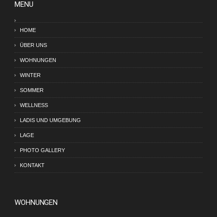
MENU
HOME
ÜBER UNS
WOHNUNGEN
WINTER
SOMMER
WELLNESS
LADIS UND UMGEBUNG
LAGE
PHOTO GALLERY
KONTAKT
WOHNUNGEN