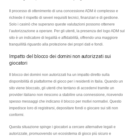
Il processo di ottenimento di una concessione ADM è complesso e
richiede il rispetto di severi requisiti tecnici, finanziari e di gestione.
Solo i casinò che superano queste valutazioni possono ottenere
l’autorizzazione a operare. Per gli utenti, la presenza del logo ADM sul
sito è un indicatore di legalità e affidabilità, offrendo una maggiore
tranquillità riguardo alla protezione dei propri dati e fondi.
Impatto del blocco dei domini non autorizzati sui
giocatori
Il blocco dei domini non autorizzati ha un impatto diretto sulla
disponibilità di piattaforme di gioco per i residenti in Italia. Quando un
sito viene bloccato, gli utenti che tentano di accedervi tramite un
provider italiano non riescono a stabilire una connessione, ricevendo
spesso messaggi che indicano il blocco per motivi normativi. Questo
impedisce loro di registrarsi, depositare fondi o giocare sui siti non
conformi.
Questa situazione spinge i giocatori a cercare alternative legali e
autorizzate, promuovendo un ecosistema di gioco più sicuro e