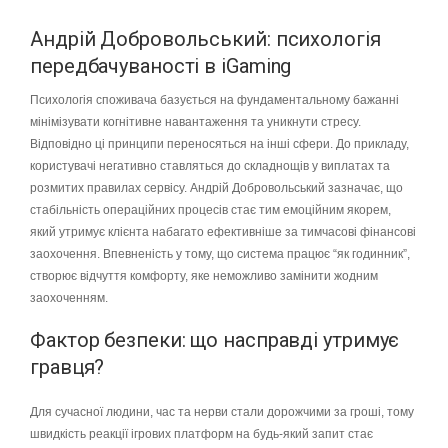
Андрій Добровольський: психологія
передбачуваності в iGaming
Психологія споживача базується на фундаментальному бажанні
мінімізувати когнітивне навантаження та уникнути стресу.
Відповідно ці принципи переносяться на інші сфери. До прикладу,
користувачі негативно ставляться до складнощів у виплатах та
розмитих правилах сервісу. Андрій Добровольський зазначає, що
стабільність операційних процесів стає тим емоційним якорем,
який утримує клієнта набагато ефективніше за тимчасові фінансові
заохочення. Впевненість у тому, що система працює “як годинник”,
створює відчуття комфорту, яке неможливо замінити жодним
заохоченням.
Фактор безпеки: що насправді утримує
гравця?
Для сучасної людини, час та нерви стали дорожчими за гроші, тому
швидкість реакції ігрових платформ на будь-який запит стає