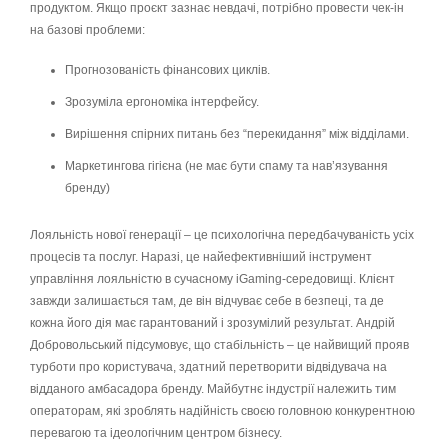
продуктом. Якщо проєкт зазнає невдачі, потрібно провести чек-ін
на базові проблеми:
Прогнозованість фінансових циклів.
Зрозуміла ергономіка інтерфейсу.
Вирішення спірних питань без “перекидання” між відділами.
Маркетингова гігієна (не має бути спаму та нав’язування
бренду)
Лояльність нової генерації – це психологічна передбачуваність усіх
процесів та послуг. Наразі, це найефективніший інструмент
управління лояльністю в сучасному iGaming-середовищі. Клієнт
завжди залишається там, де він відчуває себе в безпеці, та де
кожна його дія має гарантований і зрозумілий результат. Андрій
Добровольський підсумовує, що стабільність – це найвищий прояв
турботи про користувача, здатний перетворити відвідувача на
відданого амбасадора бренду. Майбутнє індустрії належить тим
операторам, які зроблять надійність своєю головною конкурентною
перевагою та ідеологічним центром бізнесу.