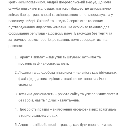
критичним показником. Андрій Добровольський вказує, що коли
служба підтримки відповідає миттєво і фахово, це автоматично
знімає бар’єр тривожності та зміцнює впевненість користувача у
власному виборі. Якісний та швидкий сервіс стає головним
підтвердженням лідерства компанії. Це особливо важливо для
формування репутації на довгому плечі. Взаємодія без тертя та
затримок створює простір, де гравець може зосередитися на
розвагах.
Гарантія виплат – відсутність штучних затримок та
прозорість фінансових шлюзів.
Людяна та цілодобова підтримка – наявність кваліфікованих
фахівців, здатних вирішити технічне питання за лічені
хвилини.
Технічна досконалість – робота сайту та усіх побічних систем
без збоїв, навіть під час навантажень.
Прозорість правил – виключення неоднозначних трактувань
у користувацьких угодах.
Акцент на кібербезпеці – гравець має бути впевненим, що