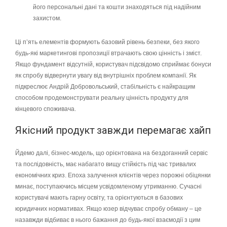
його персональні дані та кошти знаходяться під надійним
захистом.
Ці п’ять елементів формують базовий рівень безпеки, без якого
будь-які маркетингові пропозиції втрачають свою цінність і зміст.
Якщо фундамент відсутній, користувач підсвідомо сприймає бонуси
як спробу відвернути увагу від внутрішніх проблем компанії. Як
підкреслює Андрій Добровольський, стабільність є найкращим
способом продемонструвати реальну цінність продукту для
кінцевого споживача.
Якісний продукт завжди перемагає хайп
Йдемо далі, бізнес-модель, що орієнтована на бездоганний сервіс
та послідовність, має набагато вищу стійкість під час тривалих
економічних криз. Епоха залучення клієнтів через порожні обіцянки
минає, поступаючись місцем усвідомленому утриманню. Сучасні
користувачі мають гарну освіту, та орієнтуються в базових
юридичних нормативах. Якщо юзер відчуває спробу обману – це
назавжди відбиває в нього бажання до будь-якої взаємодії з цим