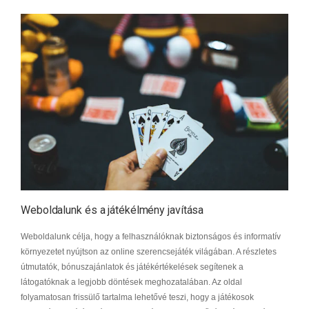
Weboldalunk és a játékélmény javítása
Weboldalunk célja, hogy a felhasználóknak biztonságos és informatív
környezetet nyújtson az online szerencsejáték világában. A részletes
útmutatók, bónuszajánlatok és játékértékelések segítenek a
látogatóknak a legjobb döntések meghozatalában. Az oldal
folyamatosan frissülő tartalma lehetővé teszi, hogy a játékosok