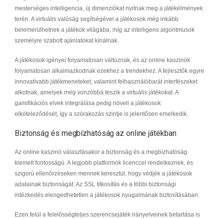
mesterséges intelligencia, új dimenziókat nyitnak meg a játékélmények
terén. A virtuális valóság segítségével a játékosok még inkább
belemerülhetnek a játékok világába, míg az intelligens algoritmusok
személyre szabott ajánlatokat kínálnak.
A játékosok igényei folyamatosan változnak, és az online kaszinók
folyamatosan alkalmazkodnak ezekhez a trendekhez. A fejlesztők egyre
innovatívabb játékmeneteket, valamint felhasználóbarát interfészeket
alkotnak, amelyek még vonzóbbá teszik a virtuális játékokat. A
gamifikációs elvek integrálása pedig növeli a játékosok
elköteleződését, így a szórakozás szintje is jelentősen emelkedik.
Biztonság és megbízhatóság az online játékban
Az online kaszinó választásakor a biztonság és a megbízhatóság
kiemelt fontosságú. A legjobb platformok licenccel rendelkeznek, és
szigorú ellenőrzéseken mennek keresztül, hogy védjék a játékosok
adatainak biztonságát. Az SSL titkosítás és a többi biztonsági
intézkedés elengedhetetlen a játékosok nyugalmának biztosításában.
Ezen felül a felelősségteljes szerencsejáték irányelveinek betartása is