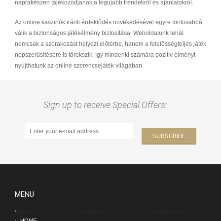
naprakészen tájékozódjanak a legújabb trendekről és ajánlatokról.
Az online kaszinók iránti érdeklődés növekedésével egyre fontosabbá
válik a biztonságos játékélmény biztosítása. Weboldalunk tehát
nemcsak a szórakozást helyezi előtérbe, hanem a felelősségteljes játék
népszerűsítésére is törekszik, így mindenki számára pozitív élményt
nyújthatunk az online szerencsejáték világában.
Sign up to receive Special Offers:
MENU
HOME