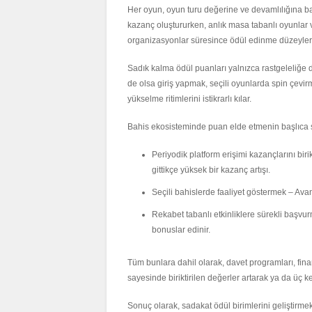
Her oyun, oyun turu değerine ve devamlılığına bağ
kazanç oluştururken, anlık masa tabanlı oyunlar 
organizasyonlar süresince ödül edinme düzeyleri g
Sadık kalma ödül puanları yalnızca rastgeleliğe 
de olsa giriş yapmak, seçili oyunlarda spin çevirm
yükselme ritimlerini istikrarlı kılar.
Bahis ekosisteminde puan elde etmenin başlıca şe
Periyodik platform erişimi kazançlarını biri
gittikçe yüksek bir kazanç artışı.
Seçili bahislerde faaliyet göstermek – Ava
Rekabet tabanlı etkinliklere sürekli başvu
bonuslar edinir.
Tüm bunlara dahil olarak, davet programları, finan
sayesinde biriktirilen değerler artarak ya da üç kez
Sonuç olarak, sadakat ödül birimlerini geliştirmek