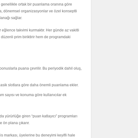
r genellikle ortak bir puanlama oranına göre
ca, dönemsel organizasyonlar ve özel konseptli
lanağı sağlar.
 eğlence takvimi kurmaktır. Her günde az vakitli
m düzenli prim biriktirir hem de programdaki
bonuslarla puana çevrilir. Bu periyodik dahil oluş,
klasik slotlara göre daha önemli puanlama ekler.
rum sayısı ve konuma göre kullanıcılar ek
rda yürürlüğe giren “puan katlayıcı” programları
e ön plana çıkarır.
his markası, üyelerine bu deneyimi keyifli hale