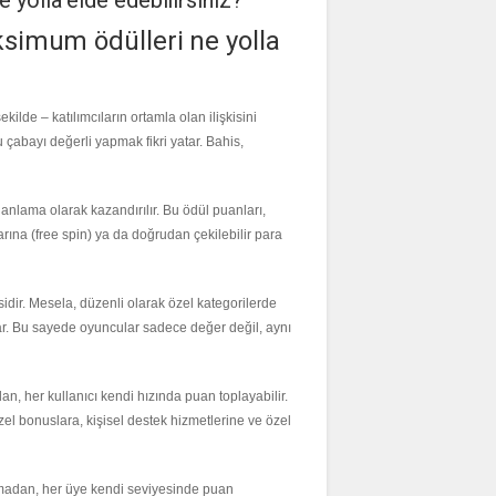
yolla elde edebilirsiniz?
simum ödülleri ne yolla
ekilde – katılımcıların ortamla olan ilişkisini
 çabayı değerli yapmak fikri yatar. Bahis,
nlama olarak kazandırılır. Bu ödül puanları,
larına (free spin) ya da doğrudan çekilebilir para
idir. Mesela, düzenli olarak özel kategorilerde
ar. Bu sayede oyuncular sadece değer değil, aynı
an, her kullanıcı kendi hızında puan toplayabilir.
el bonuslara, kişisel destek hizmetlerine ve özel
r olmadan, her üye kendi seviyesinde puan