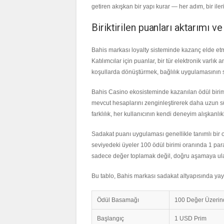
getiren akışkan bir yapı kurar — her adım, bir ile
Biriktirilen puanları aktarımı 
Bahis markası loyalty sisteminde kazanç elde etm
Katılımcılar için puanlar, bir tür elektronik varlık
koşullarda dönüştürmek, bağlılık uygulamasının 
Bahis Casino ekosisteminde kazanılan ödül birimler
mevcut hesaplarını zenginleştirerek daha uzun sür
farklılık, her kullanıcının kendi deneyim alışkanl
Sadakat puanı uygulaması genellikle tanımlı bir 
seviyedeki üyeler 100 ödül birimi oranında 1 par
sadece değer toplamak değil, doğru aşamaya ulaşm
Bu tablo, Bahis markası sadakat altyapısında yayg
Ödül Basamağı
100 Değer Üzerin
Başlangıç
1 USD Prim