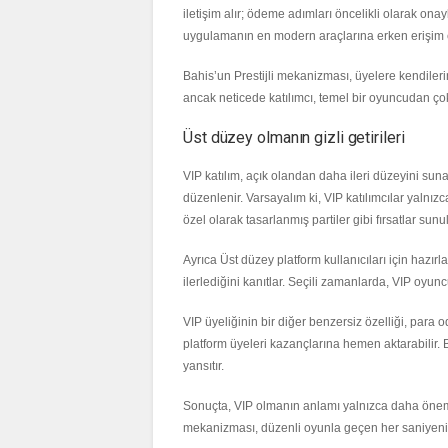
iletişim alır; ödeme adımları öncelikli olarak onay
uygulamanın en modern araçlarına erken erişim erişi
Bahis’un Prestijli mekanizması, üyelere kendileri
ancak neticede katılımcı, temel bir oyuncudan çok
Üst düzey olmanın gizli getirileri
VIP katılım, açık olandan daha ileri düzeyini sun
düzenlenir. Varsayalım ki, VIP katılımcılar yalnı
özel olarak tasarlanmış partiler gibi fırsatlar sunul
Ayrıca Üst düzey platform kullanıcıları için hazır
ilerlediğini kanıtlar. Seçili zamanlarda, VIP oyun
VIP üyeliğinin bir diğer benzersiz özelliği, para o
platform üyeleri kazançlarına hemen aktarabilir. 
yansıtır.
Sonuçta, VIP olmanın anlamı yalnızca daha önemli
mekanizması, düzenli oyunla geçen her saniyenin 