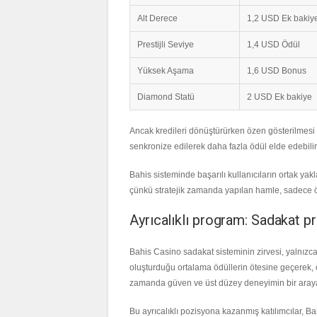
Alt Derece
1,2 USD Ek bakiy
Prestijli Seviye
1,4 USD Ödül
Yüksek Aşama
1,6 USD Bonus
Diamond Statü
2 USD Ek bakiye
Ancak kredileri dönüştürürken özen gösterilmesi 
senkronize edilerek daha fazla ödül elde edebili
Bahis sisteminde başarılı kullanıcıların ortak yak
çünkü stratejik zamanda yapılan hamle, sadece ödül
Ayrıcalıklı program: Sadakat pr
Bahis Casino sadakat sisteminin zirvesi, yalnızca
oluşturduğu ortalama ödüllerin ötesine geçerek, ö
zamanda güven ve üst düzey deneyimin bir araya 
Bu ayrıcalıklı pozisyona kazanmış katılımcılar, Ba