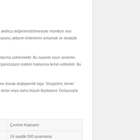
 akıllıca değerlendirilmesiyle mümkün olur.
 kazanç aktarım kriterlerini anlamak ve stratejik
miktarına yüklemektir. Bu sayede oyun severler,
ganizasyon katılım haklarına temin edilebilir. Bu
e olarak değişkenlik taşır. Sözgelimi, temel
 dolar veya daha büyük faydalanır. Dolayısıyla
Çevirim Kapsamı
24 saatlik 500 puanlama