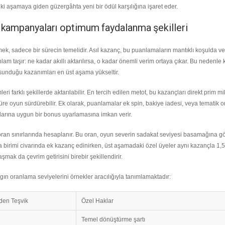
riki aşamaya giden güzergâhta yeni bir ödül karşılığına işaret eder.
ve kampanyaları optimum faydalanma şekilleri
ek, sadece bir sürecin temelidir. Asıl kazanç, bu puanlamaların mantıklı koşulda ve
 anlam taşır: ne kadar akıllı aktarılırsa, o kadar önemli verim ortaya çıkar. Bu nedenle
sunduğu kazanımları en üst aşama yükseltir.
i farklı şekillerde aktarılabilir. En tercih edilen metot, bu kazançları direkt prim 
e oyun sürdürebilir. Ek olarak, puanlamalar ek spin, bakiye iadesi, veya tematik or
ıklarına uygun bir bonus uyarlamasına imkan verir.
oran sınırlarında hesaplanır. Bu oran, oyun severin sadakat seviyesi basamağına gör
a birimi civarında ek kazanç edinirken, üst aşamadaki özel üyeler aynı kazançla 1,5
ak da çevrim getirisini birebir şekillendirir.
ın oranlama seviyelerini örnekler aracılığıyla tanımlamaktadır:
den Teşvik
Özel Haklar
Temel dönüştürme şartı