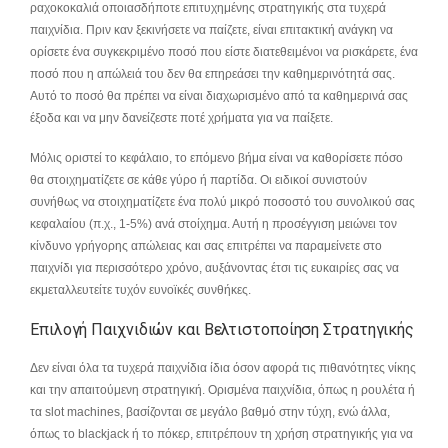
ραχοκοκαλιά οποιασδήποτε επιτυχημένης στρατηγικής στα τυχερά
παιχνίδια. Πριν καν ξεκινήσετε να παίζετε, είναι επιτακτική ανάγκη να
ορίσετε ένα συγκεκριμένο ποσό που είστε διατεθειμένοι να ρισκάρετε, ένα
ποσό που η απώλειά του δεν θα επηρεάσει την καθημερινότητά σας.
Αυτό το ποσό θα πρέπει να είναι διαχωρισμένο από τα καθημερινά σας
έξοδα και να μην δανείζεστε ποτέ χρήματα για να παίξετε.
Μόλις οριστεί το κεφάλαιο, το επόμενο βήμα είναι να καθορίσετε πόσο
θα στοιχηματίζετε σε κάθε γύρο ή παρτίδα. Οι ειδικοί συνιστούν
συνήθως να στοιχηματίζετε ένα πολύ μικρό ποσοστό του συνολικού σας
κεφαλαίου (π.χ., 1-5%) ανά στοίχημα. Αυτή η προσέγγιση μειώνει τον
κίνδυνο γρήγορης απώλειας και σας επιτρέπει να παραμείνετε στο
παιχνίδι για περισσότερο χρόνο, αυξάνοντας έτσι τις ευκαιρίες σας να
εκμεταλλευτείτε τυχόν ευνοϊκές συνθήκες.
Επιλογή Παιχνιδιών και Βελτιστοποίηση Στρατηγικής
Δεν είναι όλα τα τυχερά παιχνίδια ίδια όσον αφορά τις πιθανότητες νίκης
και την απαιτούμενη στρατηγική. Ορισμένα παιχνίδια, όπως η ρουλέτα ή
τα slot machines, βασίζονται σε μεγάλο βαθμό στην τύχη, ενώ άλλα,
όπως το blackjack ή το πόκερ, επιτρέπουν τη χρήση στρατηγικής για να