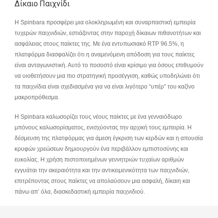
Δίκαιο Παιχνίδι
Η Spinbara προσφέρει μια ολοκληρωμένη και συναρπαστική εμπειρία
τυχερών παιχνιδιών, εστιάζοντας στην παροχή δίκαιων πιθανοτήτων και
ασφάλειας στους παίκτες της. Με ένα εντυπωσιακό RTP 96.5%, η
πλατφόρμα διασφαλίζει ότι η αναμενόμενη απόδοση για τους παίκτες
είναι ανταγωνιστική. Αυτό το ποσοστό είναι κρίσιμο για όσους επιθυμούν
να υιοθετήσουν μια πιο στρατηγική προσέγγιση, καθώς υποδηλώνει ότι
τα παιχνίδια είναι σχεδιασμένα για να είναι λιγότερο “υπέρ” του καζίνο
μακροπρόθεσμα.
Η Spinbara καλωσορίζει τους νέους παίκτες με ένα γενναιόδωρο
μπόνους καλωσορίσματος, ενισχύοντας την αρχική τους εμπειρία. Η
δέσμευση της πλατφόρμας για άμεση έγκριση των κερδών και η απουσία
κρυφών χρεώσεων δημιουργούν ένα περιβάλλον εμπιστοσύνης και
ευκολίας. Η χρήση πιστοποιημένων γεννητριών τυχαίων αριθμών
εγγυάται την ακεραιότητα και την αντικειμενικότητα των παιχνιδιών,
επιτρέποντας στους παίκτες να απολαύσουν μια ασφαλή, δίκαιη και
πάνω απ’ όλα, διασκεδαστική εμπειρία παιχνιδιού.