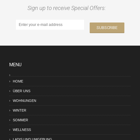
Sign up to receive Special Offers:
MENU
HOME
ÜBER UNS
WOHNUNGEN
WINTER
SOMMER
WELLNESS
LADIS UND UMGEBUNG