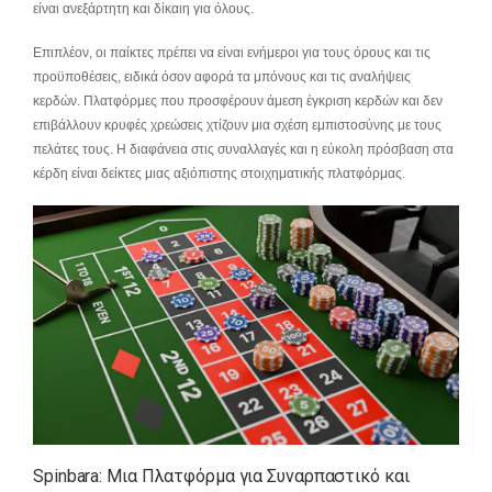
είναι ανεξάρτητη και δίκαιη για όλους.
Επιπλέον, οι παίκτες πρέπει να είναι ενήμεροι για τους όρους και τις
προϋποθέσεις, ειδικά όσον αφορά τα μπόνους και τις αναλήψεις
κερδών. Πλατφόρμες που προσφέρουν άμεση έγκριση κερδών και δεν
επιβάλλουν κρυφές χρεώσεις χτίζουν μια σχέση εμπιστοσύνης με τους
πελάτες τους. Η διαφάνεια στις συναλλαγές και η εύκολη πρόσβαση στα
κέρδη είναι δείκτες μιας αξιόπιστης στοιχηματικής πλατφόρμας.
Spinbara: Μια Πλατφόρμα για Συναρπαστικό και