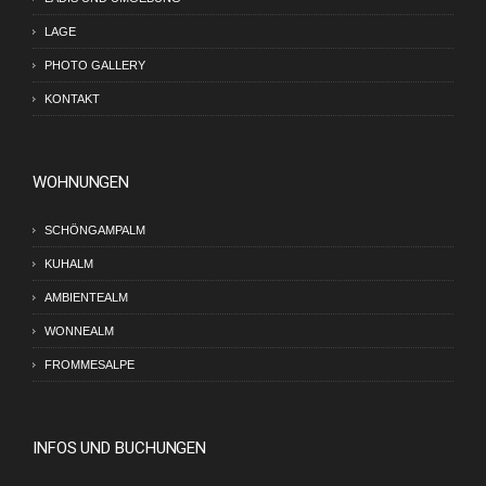
LAGE
PHOTO GALLERY
KONTAKT
WOHNUNGEN
SCHÖNGAMPALM
KUHALM
AMBIENTEALM
WONNEALM
FROMMESALPE
INFOS UND BUCHUNGEN