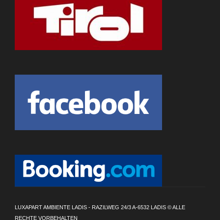
LUXAPART AMBIENTE LADIS - RAZILWEG 24/3 A-6532 LADIS © ALLE
RECHTE VORBEHALTEN