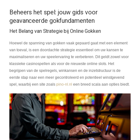
Beheers het spel: jouw gids voor
geavanceerde gokfundamenten
Het Belang van Strategie bij Online Gokken
Hoewel de spanning van gokken vaak gepaard gaat met een element
van toeval, is een doordachte strategie essentieel om uw kansen te
maximaliseren en uw speelervaring te verbeteren. Dit geldt zowel voor
klassieke casinospellen als voor de nieuwste online slots. Het
begrijpen van de spelregels, winkansen en de inzetstructuur is de
eerste stap naar een meer gecontroleerd en potentieel winstgevend
spel, waarbij een site zoals
pino-nl.nl
een breed scala aan opties biedt.