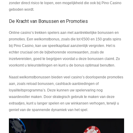
zonder direct risico te lopen, een mogelijkheid die ook bij Pino Casino
geboden wordt.
De Kracht van Bonussen en Promoties
Online casino’s trekken spelers aan met aantrekkelijke bonussen en
promoties. Een welkomstbonus, zoals die tot €500 en 150 gratis spins
bij Pino Casino, kan uw speelkapitaal aanzienlijk vergroten. Het is
echter cruciaal om de bijbehorende voorwaarden, zoals de
inzetvereisten, goed te begrijpen voordat u deze bonussen claimt. Zo
voorkomt u teleurstellingen en kunt u de bonus optimaal benutten.
Naast welkomstbonussen bieden veel casino’s doorlopende promoties
aan, zoals reload bonussen, cashback-aanbiedingen of
loyaliteitsprogramma’s. Deze kunnen uw spelervaring nog
waardevoller maken. Door strategisch gebruik te maken van deze
extraatjes, kunt u langer spelen en uw winkansen verhogen, terwijl u
geniet van de spannende dynamiek van het spel.