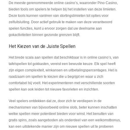
De meeste gerenommeerde online casino’s, waaronder Pino Casino,
bieden tools om spelers te helpen bij het instellen van deze limieten.
Deze tools kunnen variëren van stortingslimieten tot opties voor
zelfuitsluiting. Door actief gebruik te maken van deze verantwoord
spelen functies, kunt u ervoor zorgen dat uw deelname aan
gokactiviteiten binnen gezonde grenzen blijft.
Het Kiezen van de Juiste Spellen
Het brede scala aan spellen dat beschikbaar is in online casino’s, van
tafelspellen tot gokkasten, vereist een bewuste keuze. Elk spel heeft
zijn eigen complexiteit, winkansen en uitbetalingspercentages. Het is
raadzaam om spellen te kiezen die u begrijpt en waar u zich
comfortabel bij voelt. Het experimenteren met verschillende soorten
spellen kan ook leiden tot nieuwe favorieten en inzichten.
Veel spelers ontdekken dat ze, door zich te verdiepen in de
mechanismen van bijvoorbeeld online slots, beter kunnen inschatten
welke spellen meer potentieel bieden voor winst. Het benutten van
gratis spins, zoals aangeboden als onderdeel van een welkomstbonus,
kan een uitstekende manier zijn om nieuwe spellen uit te proberen