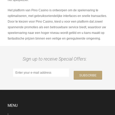
het spelplezier.
Het platform van Pino Casino is ontworpen om de spelervaring te
optimaliseren, met gebruiksvriendelijke interfaces en snelle transacties.
Door te kiezen voor Pino Casino, kiest u voor een platform dat zowel
spannende promoties als een betrouwbare service biedt, waardoor uw
speelervaring naar een hoger niveau wordt getild en u kans maakt op
fantastische prijzen binnen een veilige en gereguleerde omgeving.
Sign up to receive Special Offers:
MENU