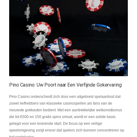
Pino Casino: Uw Poort naar Een Verfijnde Gokervaring
Pino Casino onderscheidt zich door een uitgebreid spelaanbod dat
zowel liefhebbers van klassieke casinospellen als fans van de
nieuwste gokkasten bedient. Met een aantrekkelijke welkomstbonus
die tot €500 en 150 gratis spins omvat, wordt er een solide basis
gelegd voor een boeiende start. De focus op een veilige
speelomgeving zorgt ervoor dat spelers zich kunnen concentreren op