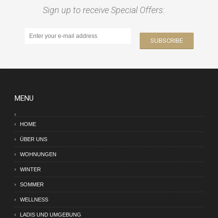
Sign up to receive Special Offers:
MENU
HOME
ÜBER UNS
WOHNUNGEN
WINTER
SOMMER
WELLNESS
LADIS UND UMGEBUNG