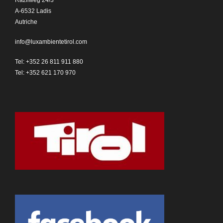
A-6532 Ladis
Autriche
info@luxambientetirol.com
Tel: +352 26 811 911 880
Tel: +352 621 170 970