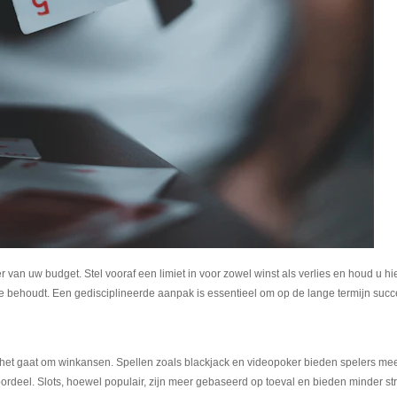
van uw budget. Stel vooraf een limiet in voor zowel winst als verlies en houd u hi
le behoudt. Een gedisciplineerde aanpak is essentieel om op de lange termijn succes
s het gaat om winkansen. Spellen zoals blackjack en videopoker bieden spelers mee
voordeel. Slots, hoewel populair, zijn meer gebaseerd op toeval en bieden minder s