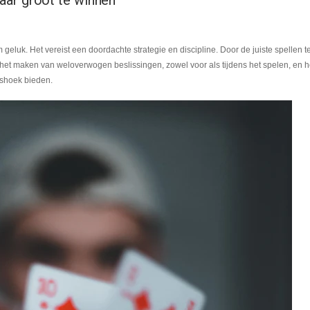
aar groot te winnen
 geluk. Het vereist een doordachte strategie en discipline. Door de juiste spellen 
 het maken van weloverwogen beslissingen, zowel voor als tijdens het spelen, en he
lshoek bieden.