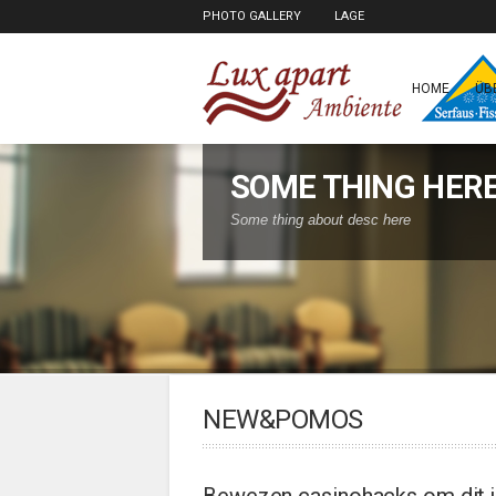
PHOTO GALLERY
LAGE
HOME
ÜB
SOME THING HER
Some thing about desc here
NEW&POMOS