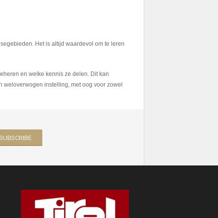
isegebieden. Het is altijd waardevol om te leren
eheren en welke kennis ze delen. Dit kan
 en weloverwogen instelling, met oog voor zowel