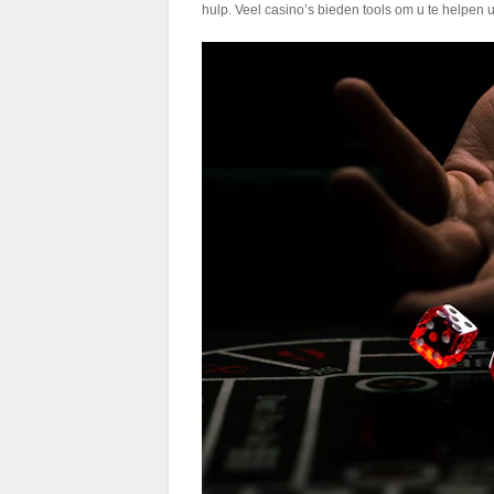
hulp. Veel casino’s bieden tools om u te helpen uw