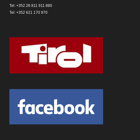
Tel: +352 26 811 911 880
Tel: +352 621 170 970