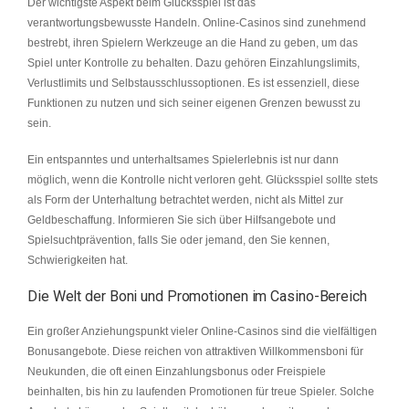
Der wichtigste Aspekt beim Glücksspiel ist das
verantwortungsbewusste Handeln. Online-Casinos sind zunehmend
bestrebt, ihren Spielern Werkzeuge an die Hand zu geben, um das
Spiel unter Kontrolle zu behalten. Dazu gehören Einzahlungslimits,
Verlustlimits und Selbstausschlussoptionen. Es ist essenziell, diese
Funktionen zu nutzen und sich seiner eigenen Grenzen bewusst zu
sein.
Ein entspanntes und unterhaltsames Spielerlebnis ist nur dann
möglich, wenn die Kontrolle nicht verloren geht. Glücksspiel sollte stets
als Form der Unterhaltung betrachtet werden, nicht als Mittel zur
Geldbeschaffung. Informieren Sie sich über Hilfsangebote und
Spielsuchtprävention, falls Sie oder jemand, den Sie kennen,
Schwierigkeiten hat.
Die Welt der Boni und Promotionen im Casino-Bereich
Ein großer Anziehungspunkt vieler Online-Casinos sind die vielfältigen
Bonusangebote. Diese reichen von attraktiven Willkommensboni für
Neukunden, die oft einen Einzahlungsbonus oder Freispiele
beinhalten, bis hin zu laufenden Promotionen für treue Spieler. Solche