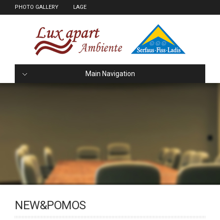
PHOTO GALLERY
LAGE
Main Navigation
NEW&POMOS