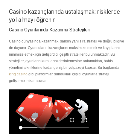
Casino kazançlarında ustalaşmak: risklerde
yol almayı öğrenin
Casino Oyunlarında Kazanma Stratejileri
Casino dünyasında kazanmak, şansın yanı sıra strateji ve doğru bilgiye
de dayanır. Oyuncuların kazançlarını maksimize etmek ve kayıplarını
minimize etmek için geliştirdiği çeşitli stratejiler bulunmaktadır. Bu
stratejiler, oyunların kurallarını derinlemesine anlamaktan, bahis
yönetimi tekniklerine kadar geniş bir yelpazeyi kapsar. Bu bağlamda,
king casino
gibi platformlar, sundukları çeşitli oyunlarla strateji
geliştirme imkanı sunar.