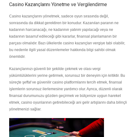
Casino Kazançlarını Yönetme ve Vergilendirme
Casino kazançlarını yönetmek, sadece oyun sırasında değil,
sonrasında da dikkat gerektiren bir konudur. Kazanılan paranın ne
kadarının harcanacağı, ne kadarının yatırım yapılacağı veya ne
kadarının tasarruf edileceği gibi kararlar, finansal planlamanın bir
parçası olmalıdır. Bazı ülkelerde casino kazançları vergiye tabi olabilir,
bu nedenle ilgili yasal düzenlemeler hakkında bilgi sahibi olmak
önemlidir.
Kazançlarınızı güvenli bir şekilde çekmek ve olası vergi
yükümlülüklerini yerine getirmek, sorunsuz bir deneyim için kritiktir. Bu
süreçte şeffaf ve güvenilir casino platformlarını tercih etmek, finansal
işlemlerin sorunsuz ilerlemesine yardımcı olur. Ayrıca, düzenli olarak
finansal durumunuzu gözden geçirmek ve bütçenize uygun hareket
etmek, casino oyunlarının getirebileceği ani gelir artışlarını daha bilinçli
yönetmenizi sağlar.