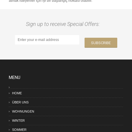
atmak isteyenler için iyi bir başlangıç noktası olabilir.
Sign up to receive Special Offers:
MENU
HOME
ÜBER UNS
WOHNUNGEN
WINTER
SOMMER