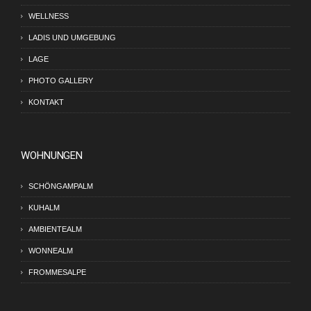
WELLNESS
LADIS UND UMGEBUNG
LAGE
PHOTO GALLERY
KONTAKT
WOHNUNGEN
SCHÖNGAMPALM
KUHALM
AMBIENTEALM
WONNEALM
FROMMESALPE