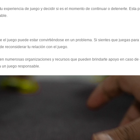
u experiencia de juego y decidir si es el momento de continuar o detenerte. Esta 
able.
 que el juego puede estar convirtiéndose en un problema. Si sientes que juegas pa
e reconsiderar tu relación con el juego.
ten numerosas organizaciones y recursos que pueden brindarte apoyo en caso de qu
a un juego responsable.