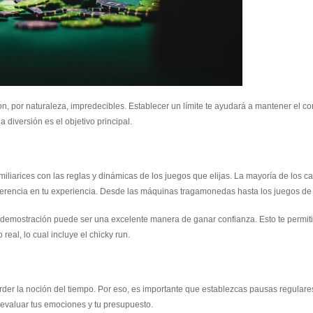
, por naturaleza, impredecibles. Establecer un límite te ayudará a mantener el con
diversión es el objetivo principal.
miliarices con las reglas y dinámicas de los juegos que elijas. La mayoría de los 
rencia en tu experiencia. Desde las máquinas tragamonedas hasta los juegos de 
de demostración puede ser una excelente manera de ganar confianza. Esto te permiti
eal, lo cual incluye el chicky run.
erder la noción del tiempo. Por eso, es importante que establezcas pausas regular
á evaluar tus emociones y tu presupuesto.