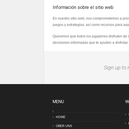
Información sobre el sitio web
En nuestro sitio web, nos comprometemos a promo
juegos y estrategias, así como recursos para aq
Queremos que todos los jugadores disfruten de su
decisiones informadas que te ayuden a disfrutar 
Sign up to 
MENU
W
HOME
ÜBER UNS