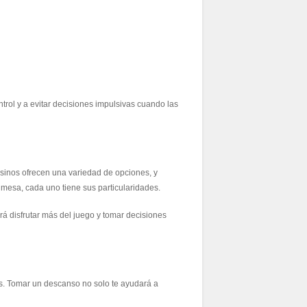
trol y a evitar decisiones impulsivas cuando las
casinos ofrecen una variedad de opciones, y
mesa, cada uno tiene sus particularidades.
rá disfrutar más del juego y tomar decisiones
es. Tomar un descanso no solo te ayudará a