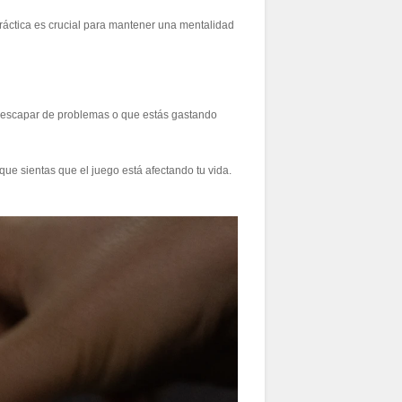
práctica es crucial para mantener una mentalidad
ra escapar de problemas o que estás gastando
e sientas que el juego está afectando tu vida.