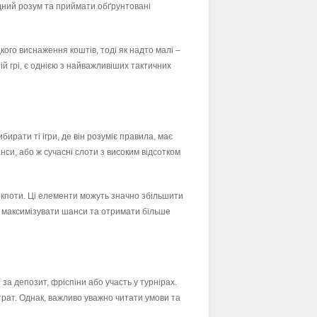
дний розум та приймати обґрунтовані
ого виснаження коштів, тоді як надто малі –
й грі, є однією з найважливіших тактичних
бирати ті ігри, де він розуміє правила, має
си, або ж сучасні слоти з високим відсотком
жекпоти. Ці елементи можуть значно збільшити
яє максимізувати шанси та отримати більше
 за депозит, фріспіни або участь у турнірах.
рат. Однак, важливо уважно читати умови та