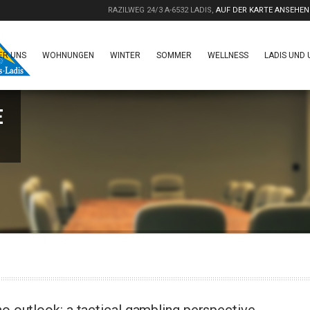
RAZILWEG 24/3 A-6532 LADIS,
AUF DER KARTE ANSEHEN
ER UNS
WOHNUNGEN
WINTER
SOMMER
WELLNESS
LADIS UND
E