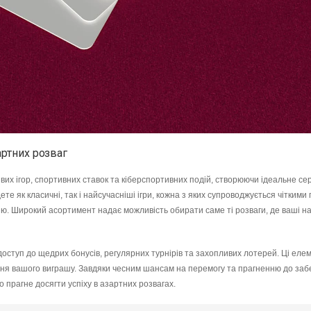
зартних розваг
вих ігор, спортивних ставок та кіберспортивних подій, створюючи ідеальне с
ете як класичні, так і найсучасніші ігри, кожна з яких супроводжується чітким
ію. Широкий асортимент надає можливість обирати саме ті розваги, де ваші н
оступ до щедрих бонусів, регулярних турнірів та захопливих лотерей. Ці елеме
ня вашого виграшу. Завдяки чесним шансам на перемогу та прагненню до забе
 прагне досягти успіху в азартних розвагах.