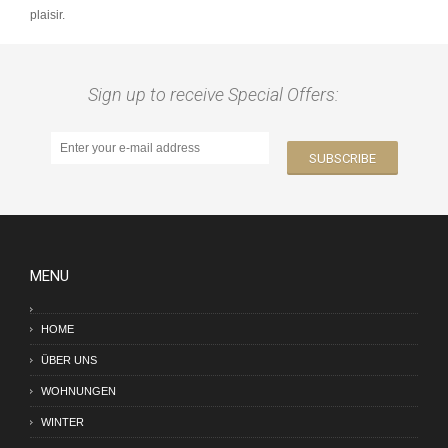
plaisir.
Sign up to receive Special Offers:
MENU
HOME
ÜBER UNS
WOHNUNGEN
WINTER