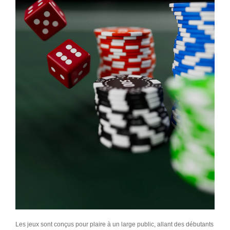
Les jeux sont conçus pour plaire à un large public, allant des débutants