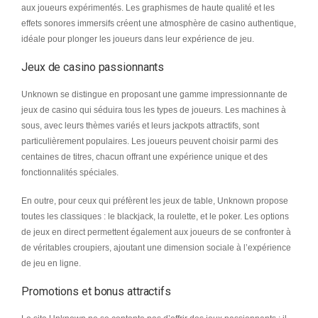
aux joueurs expérimentés. Les graphismes de haute qualité et les
effets sonores immersifs créent une atmosphère de casino authentique,
idéale pour plonger les joueurs dans leur expérience de jeu.
Jeux de casino passionnants
Unknown se distingue en proposant une gamme impressionnante de
jeux de casino qui séduira tous les types de joueurs. Les machines à
sous, avec leurs thèmes variés et leurs jackpots attractifs, sont
particulièrement populaires. Les joueurs peuvent choisir parmi des
centaines de titres, chacun offrant une expérience unique et des
fonctionnalités spéciales.
En outre, pour ceux qui préfèrent les jeux de table, Unknown propose
toutes les classiques : le blackjack, la roulette, et le poker. Les options
de jeux en direct permettent également aux joueurs de se confronter à
de véritables croupiers, ajoutant une dimension sociale à l’expérience
de jeu en ligne.
Promotions et bonus attractifs