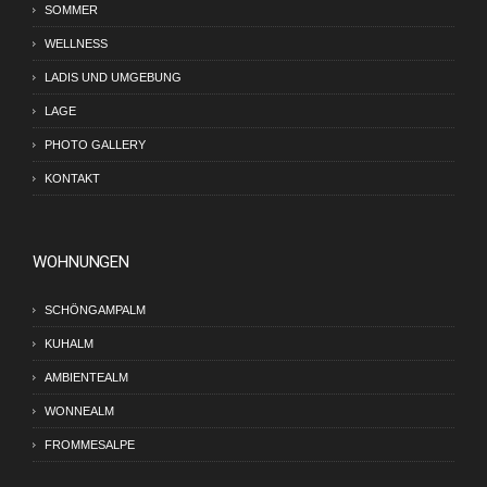
SOMMER
WELLNESS
LADIS UND UMGEBUNG
LAGE
PHOTO GALLERY
KONTAKT
WOHNUNGEN
SCHÖNGAMPALM
KUHALM
AMBIENTEALM
WONNEALM
FROMMESALPE