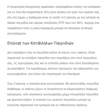
Η στρατηγική διαχείρισης κεφαλαίου περιλαμβάνει επίσης την απόφαση
για το πότε θα σταματήσετε. Είτε έχετε φτάσει στο όριο των κερδών σας
είτε στη ζημία, η πειθαρχία είναι το κλειδί. Η Cadoola, με την εστίαση σε
δίκαια παιχνίδια και υψηλές αποδόσεις RTP άνω του 96%, παρέχει ένα
περιβάλλον όπου η καλή διαχείριση μπορεί να οδηγήσει σε θετικά
αποτελέσματα.
Επιλογή των Κατάλληλων Παιχνιδιών
Δεν ταιριάζουν όλα τα παιχνίδια καζίνο σε όλους τους παίκτες. Είναι
σημαντικό να επιλέξετε παιχνίδια που ταιριάζουν στο στυλ παιχνιδιού
σας, τις προτιμήσεις σας και το επίπεδο ρίσκου που είστε διατεθειμένοι
να αναλάβετε. Για παράδειγμα, κάποιοι προτιμούν την αδρεναλίνη των
κουλοχέρηδων, ενώ άλλοι την στρατηγική του blackjack.
Στην Cadoola, η ποικιλία είναι εντυπωσιακή. Με εκατοντάδες παιχνίδια
διαθέσιμα, οι παίκτες έχουν τη δυνατότητα να εξερευνήσουν διάφορες
κατηγορίες, από κλασικούς κουλοχέρηδες μέχρι επιτραπέζια παιχνίδια
και ζωντανά καζίνο. Η επιλογή του σωστού παιχνιδιού μπορεί να
ενισχύσει σημαντικά την εμπειρία και τις πιθανότητες κέρδους.