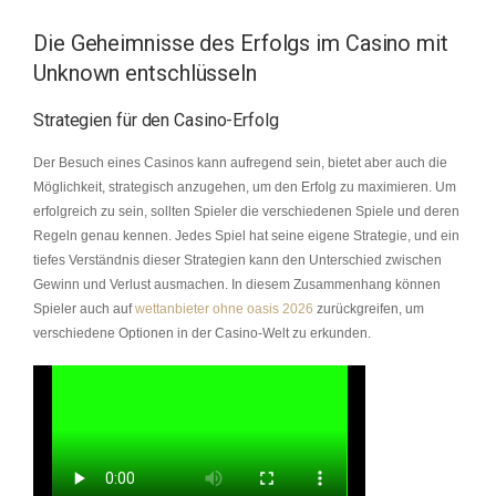
Die Geheimnisse des Erfolgs im Casino mit
Unknown entschlüsseln
Strategien für den Casino-Erfolg
Der Besuch eines Casinos kann aufregend sein, bietet aber auch die
Möglichkeit, strategisch anzugehen, um den Erfolg zu maximieren. Um
erfolgreich zu sein, sollten Spieler die verschiedenen Spiele und deren
Regeln genau kennen. Jedes Spiel hat seine eigene Strategie, und ein
tiefes Verständnis dieser Strategien kann den Unterschied zwischen
Gewinn und Verlust ausmachen. In diesem Zusammenhang können
Spieler auch auf
wettanbieter ohne oasis 2026
zurückgreifen, um
verschiedene Optionen in der Casino-Welt zu erkunden.