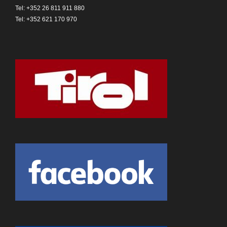
Tel: +352 26 811 911 880
Tel: +352 621 170 970