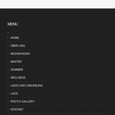
MENU
HOME
ÜBER UNS
WOHNUNGEN
WINTER
SOMMER
WELLNESS
LADIS UND UMGEBUNG
LAGE
PHOTO GALLERY
KONTAKT