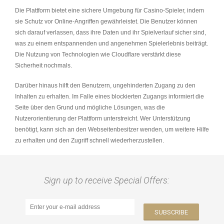
Die Plattform bietet eine sichere Umgebung für Casino-Spieler, indem
sie Schutz vor Online-Angriffen gewährleistet. Die Benutzer können
sich darauf verlassen, dass ihre Daten und ihr Spielverlauf sicher sind,
was zu einem entspannenden und angenehmen Spielerlebnis beiträgt.
Die Nutzung von Technologien wie Cloudflare verstärkt diese
Sicherheit nochmals.
Darüber hinaus hilft den Benutzern, ungehinderten Zugang zu den
Inhalten zu erhalten. Im Falle eines blockierten Zugangs informiert die
Seite über den Grund und mögliche Lösungen, was die
Nutzerorientierung der Plattform unterstreicht. Wer Unterstützung
benötigt, kann sich an den Webseitenbesitzer wenden, um weitere Hilfe
zu erhalten und den Zugriff schnell wiederherzustellen.
Sign up to receive Special Offers: