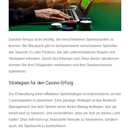
Darüber hinaus ist es wichtig, die verschiedenen Spielvarianten zu
kennen. Bei Blackjack gibt es beispielsweise verschiedene Spielstile,
wie Spanish 21 oder Pontoon, die alle unterschiedliche Regeln und
Strategien erfordern. Durch das Erlernen und Üben dieser Variationen
können Sie Ihre Fähigkeiten verbessern und Ihre Gewinnchancen
optimieren.
Strategien für den Casino-Erfolg
Die Entwicklung einer effektiven Spielstrategie ist entscheidend, um bei
Casinospielen zu gewinnen. Eine gängige Strategie ist das Bankroll-
Management, bei dem Spieler einen festen Betrag festlegen, den sie
bereit sind zu riskieren, und sicherstellen, dass sie sich an dieses Limit
halten. Dies hilft nicht nur, finanzielle Verluste zu minimieren, sondern
auch, die Spielsucht zu kontrollieren.