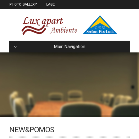
PHOTO GALLERY
LAGE
Main Navigation
NEW&POMOS