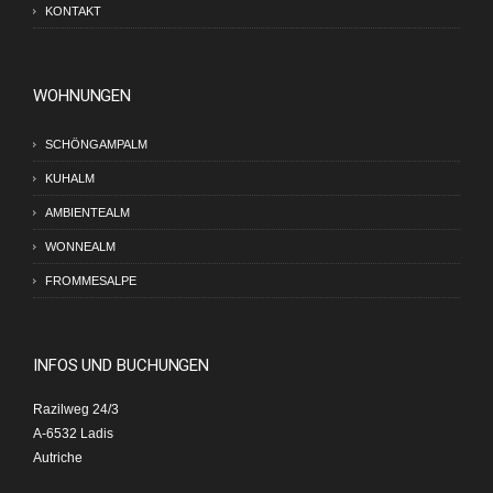
KONTAKT
WOHNUNGEN
SCHÖNGAMPALM
KUHALM
AMBIENTEALM
WONNEALM
FROMMESALPE
INFOS UND BUCHUNGEN
Razilweg 24/3
A-6532 Ladis
Autriche