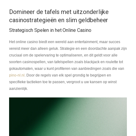
Domineer de tafels met uitzonderlijke
casinostrategieën en slim geldbeheer
Strategisch Spelen in het Online Casino
Het online casino biedt een wereld aan entertainment, maar succes
vereist meer dan alleen geluk. Strategie en een doordachte aanpak zijn
cruciaal om de spelervaring te optimaliseren, en dit geldt voor alle
soorten casinospellen, van tafelspellen zoals blackjack en roulette tot
gokautomaten, waar u kunt profiteren van aanbiedingen zoals die van
pino-nl.nl
. Door de regels van elk spel grondig te begrijpen en
specifieke tactieken toe te passen, vergroot u uw kansen op winst
aanzienlijk.