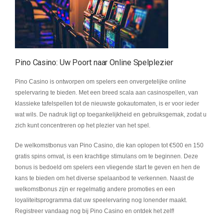
Pino Casino: Uw Poort naar Online Spelplezier
Pino Casino is ontworpen om spelers een onvergetelijke online
spelervaring te bieden. Met een breed scala aan casinospellen, van
klassieke tafelspellen tot de nieuwste gokautomaten, is er voor ieder
wat wils. De nadruk ligt op toegankelijkheid en gebruiksgemak, zodat u
zich kunt concentreren op het plezier van het spel.
De welkomstbonus van Pino Casino, die kan oplopen tot €500 en 150
gratis spins omvat, is een krachtige stimulans om te beginnen. Deze
bonus is bedoeld om spelers een vliegende start te geven en hen de
kans te bieden om het diverse spelaanbod te verkennen. Naast de
welkomstbonus zijn er regelmatig andere promoties en een
loyaliteitsprogramma dat uw speelervaring nog lonender maakt.
Registreer vandaag nog bij Pino Casino en ontdek het zelf!