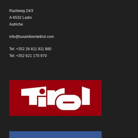
Razilweg 24/3
A-6532 Ladis
Autriche
info@luxambientetirol.com
Tel: +352 26 811 911 880
Tel: +352 621 170 970