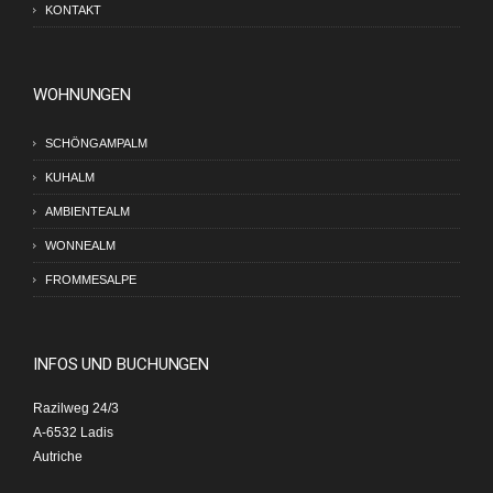
KONTAKT
WOHNUNGEN
SCHÖNGAMPALM
KUHALM
AMBIENTEALM
WONNEALM
FROMMESALPE
INFOS UND BUCHUNGEN
Razilweg 24/3
A-6532 Ladis
Autriche