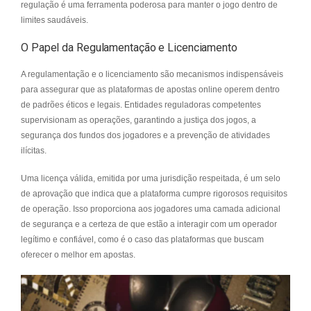
regulação é uma ferramenta poderosa para manter o jogo dentro de
limites saudáveis.
O Papel da Regulamentação e Licenciamento
A regulamentação e o licenciamento são mecanismos indispensáveis
para assegurar que as plataformas de apostas online operem dentro
de padrões éticos e legais. Entidades reguladoras competentes
supervisionam as operações, garantindo a justiça dos jogos, a
segurança dos fundos dos jogadores e a prevenção de atividades
ilícitas.
Uma licença válida, emitida por uma jurisdição respeitada, é um selo
de aprovação que indica que a plataforma cumpre rigorosos requisitos
de operação. Isso proporciona aos jogadores uma camada adicional
de segurança e a certeza de que estão a interagir com um operador
legítimo e confiável, como é o caso das plataformas que buscam
oferecer o melhor em apostas.