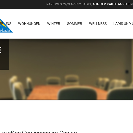
RAZILWEG 24/3 A-6532 LADIS,
AUF DER KARTE ANSEHEN
ER UNS
WOHNUNGEN
WINTER
SOMMER
WELLNESS
LADIS UND
E