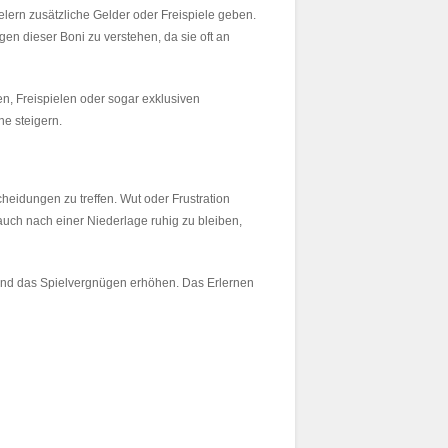
lern zusätzliche Gelder oder Freispiele geben.
en dieser Boni zu verstehen, da sie oft an
, Freispielen oder sogar exklusiven
e steigern.
heidungen zu treffen. Wut oder Frustration
 auch nach einer Niederlage ruhig zu bleiben,
n und das Spielvergnügen erhöhen. Das Erlernen