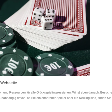
r Webseite
 und Ressourcen für alle Glücksspielinteressierten. Wir streben danach, Besuchern
bhängig davon, ob Sie ein erfahrener Spieler oder ein Neuling sind, finden Sie za