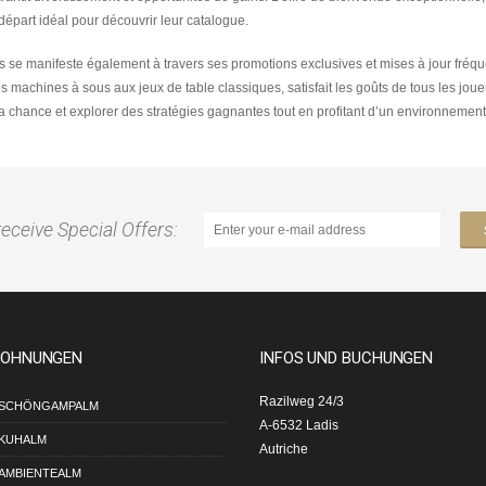
 départ idéal pour découvrir leur catalogue.
e manifeste également à travers ses promotions exclusives et mises à jour fréque
s machines à sous aux jeux de table classiques, satisfait les goûts de tous les joue
a chance et explorer des stratégies gagnantes tout en profitant d’un environnement 
receive Special Offers:
OHNUNGEN
INFOS UND BUCHUNGEN
Razilweg 24/3
SCHÖNGAMPALM
A-6532 Ladis
KUHALM
Autriche
AMBIENTEALM