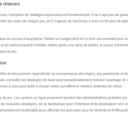
os chances
ces, l’adoption de stratégies éprouvées est fondamentale. Il ne s’agit pas de garant
ndre les cotes de chaque jeu, qu’il s’agisse de machines à sous ou de jeux de table
re du succès à long terme. Définir un budget strict et s’y tenir est essentiel pour év
 et en sachant quand s’arrêter, même après une série de pertes, le joueur préserve
ique du jeu.
jeux
ités et mécanismes. Approfondir sa connaissance des règles, des paiements et des 
ack, connaître les stratégies de base peut considérablement réduire l’avantage de
es à sous peut aider à choisir celles qui offrent le meilleur potentiel de retour.
e du jeu. Les casinos en ligne proposent souvent des démonstrations gratuites qui
 de nouvelles stratégies, de se familiariser avec l’interface et de développer une co
înement est inestimable pour affronter les jeux avec plus de sérénité et d’efficacité