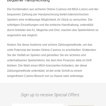
bequemer Handyrechnung
Die Kombination aus sicheren Online-Casinos mit MGA-Lizenz und der
bequemen Zahlung per Handyrechnung bietet österreichischen
Spielern eine erstklassige Möglichkeit, ihr Glück zu versuchen. Die
sofortigen Einzahlungen und die einfache Handhabung, unterstützt
durch Anbieter wie A1, Magenta und Drei, machen das Spielerlebnis so
angenehm wie möglich.
Nutzen Sie diese moderne und sichere Zahlungsmethode, um das
volle Potenzial der besten Online-Casinos zu erschließen. Entdecken
Sie die Vielfalt an Spielen und genießen Sie ein sicheres und
unterhaltsames Spielerlebnis, bei dem Ihre Finanzen stets im Griff
bleiben. Die Wahl eines MGA-lizenzierten Anbieters, der diese
Zahlungsmethode unterstützt, ist der erste Schritt zu einem
sorgenfreien Casino-Besuch von zu Hause oder unterwegs.
Sign up to receive Special Offers: