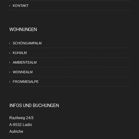
KONTAKT
WOHNUNGEN
SCHÖNGAMPALM
KUHALM
AMBIENTEALM
WONNEALM
FROMMESALPE
INFOS UND BUCHUNGEN
Razilweg 24/3
A-6532 Ladis
Autriche