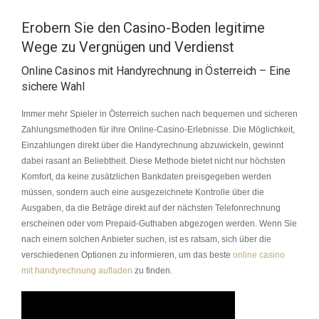
Erobern Sie den Casino-Boden legitime
Wege zu Vergnügen und Verdienst
Online Casinos mit Handyrechnung in Österreich – Eine
sichere Wahl
Immer mehr Spieler in Österreich suchen nach bequemen und sicheren
Zahlungsmethoden für ihre Online-Casino-Erlebnisse. Die Möglichkeit,
Einzahlungen direkt über die Handyrechnung abzuwickeln, gewinnt
dabei rasant an Beliebtheit. Diese Methode bietet nicht nur höchsten
Komfort, da keine zusätzlichen Bankdaten preisgegeben werden
müssen, sondern auch eine ausgezeichnete Kontrolle über die
Ausgaben, da die Beträge direkt auf der nächsten Telefonrechnung
erscheinen oder vom Prepaid-Guthaben abgezogen werden. Wenn Sie
nach einem solchen Anbieter suchen, ist es ratsam, sich über die
verschiedenen Optionen zu informieren, um das beste
online casino
mit handyrechnung aufladen
zu finden.