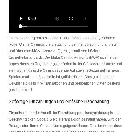
Die Sicherheit spielt bei Online-Transaktionen eine übergeordnete
Rolle. Online Casinos, die die Zahlung per Handyrechnung anbieten
und über eine MGA-Lizenz verfügen, garantieren höchste
Sicherheitsstandards. Die Malta Gaming Authority (MGA) ist eine der
angesehensten Regulierungsbehörden in der Glücksspielbranche und
stellt sicher, dass die Casinos strenge Auflagen in Bezug auf Fairness,
Spielerschutz und finanzielle Integrität erfüllen. Dies gibt Ihnen die
Gewissheit, dass Ihre Transaktionen und persönlichen Daten bestens
geschützt sind.
Sofortige Einzahlungen und einfache Handhabung
Ein entscheidender Vorteil der Einzahlung per Handyrechnung ist die
Geschwindigkeit. Sobald Sie die Transaktion bestätigt haben, wird der
Betrag sofort Ihrem Casino-Konto gutgeschrieben. Dies bedeutet, dass