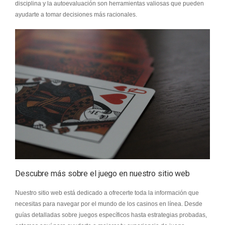
disciplina y la autoevaluación son herramientas valiosas que pueden
ayudarte a tomar decisiones más racionales.
Descubre más sobre el juego en nuestro sitio web
Nuestro sitio web está dedicado a ofrecerte toda la información que
necesitas para navegar por el mundo de los casinos en línea. Desde
guías detalladas sobre juegos específicos hasta estrategias probadas,