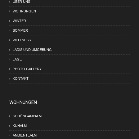
ÜBER UNS
WOHNUNGEN
WINTER
SOMMER
WELLNESS
LADIS UND UMGEBUNG
LAGE
PHOTO GALLERY
KONTAKT
WOHNUNGEN
SCHÖNGAMPALM
KUHALM
AMBIENTEALM