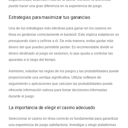
puede hacer una gran diferencia en la experiencia de juego.
Estrategias para maximizar tus ganancias
Una de las estrategias más efectivas para ganar en los casinos en
línea es gestionar correctamente el bankroll. Esto implica establecer un
presupuesto claro y ceñirse a él. De esta manera, evitas gastar más
dinero del que puedes permitirte perder. Es recomendable dividir el
dinero destinado al juego en sesiones, lo que ayuda a controlar las
apuestas a lo largo del tiempo.
Asimismo, estudiar las reglas de los juegos y las probabilidades puede
proporcionarte una ventaja significativa. Utilizar software de
seguimiento o aplicaciones que calculan las probabilidades puede
ofrecerte información valiosa para tomar decisiones informadas
durante el juego.
La importancia de elegir el casino adecuado
Seleccionar el casino en línea correcto es fundamental para garantizar
una experiencia de juego satisfactoria. Investigar y elegir plataformas