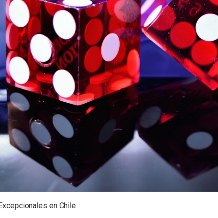
Excepcionales en Chile