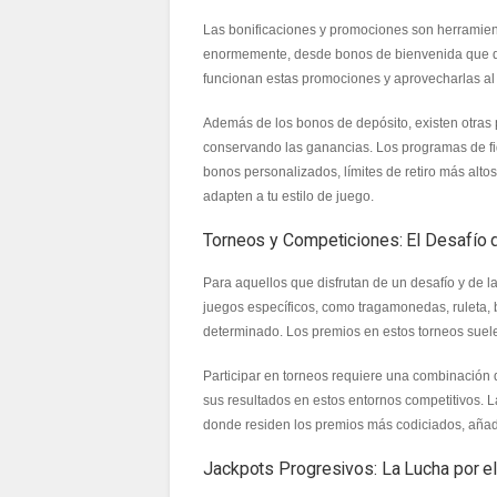
Las bonificaciones y promociones son herramienta
enormemente, desde bonos de bienvenida que dup
funcionan estas promociones y aprovecharlas al 
Además de los bonos de depósito, existen otras 
conservando las ganancias. Los programas de fid
bonos personalizados, límites de retiro más alto
adapten a tu estilo de juego.
Torneos y Competiciones: El Desafío 
Para aquellos que disfrutan de un desafío y de l
juegos específicos, como tragamonedas, ruleta, 
determinado. Los premios en estos torneos suele
Participar en torneos requiere una combinación 
sus resultados en estos entornos competitivos. L
donde residen los premios más codiciados, añade
Jackpots Progresivos: La Lucha por e