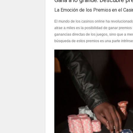
Gana a lo grande: Descubre pr
La Emoción de los Premios en el Casi
El mundo de los casinos online ha revolucionado
atrae a miles es la posibilidad de ganar premios 
ganancias directas de los juegos, sino que a men
búsqueda de estos premios es una parte intrínse