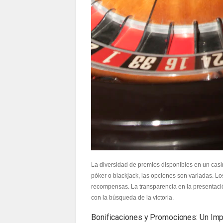
La diversidad de premios disponibles en un cas
póker o blackjack, las opciones son variadas. L
recompensas. La transparencia en la presentaci
con la búsqueda de la victoria.
Bonificaciones y Promociones: Un Imp