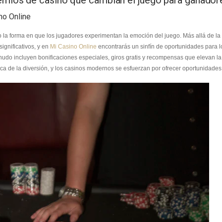
emios de casino que cambian el juego para ganador
no Online
 la forma en que los jugadores experimentan la emoción del juego. Más allá de la 
significativos, y en
Mi Casino Online
encontrarás un sinfín de oportunidades para lo
udo incluyen bonificaciones especiales, giros gratis y recompensas que elevan la 
ca de la diversión, y los casinos modernos se esfuerzan por ofrecer oportunidades