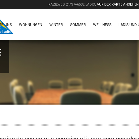
RAZILWEG 24/3 A-6532 LADIS,
AUF DER KARTE ANSEHEN
ER UNS
WOHNUNGEN
WINTER
SOMMER
WELLNESS
LADIS UND
E