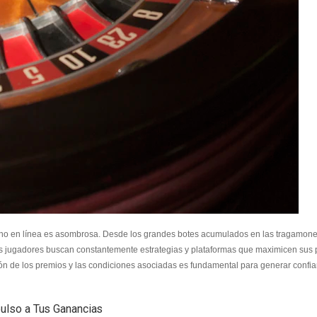
ino en línea es asombrosa. Desde los grandes botes acumulados en las tragamoned
os jugadores buscan constantemente estrategias y plataformas que maximicen sus 
ón de los premios y las condiciones asociadas es fundamental para generar conf
ulso a Tus Ganancias