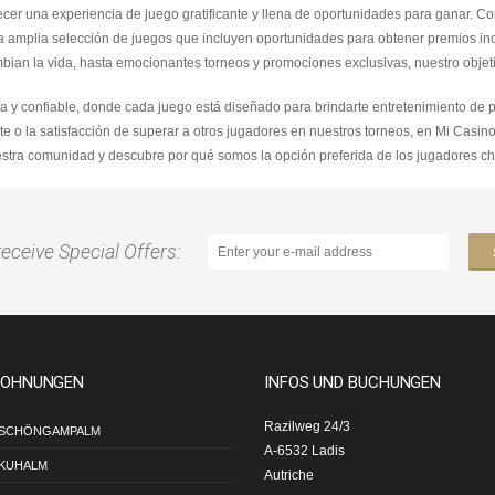
er una experiencia de juego gratificante y llena de oportunidades para ganar. Com
 amplia selección de juegos que incluyen oportunidades para obtener premios in
ian la vida, hasta emocionantes torneos y promociones exclusivas, nuestro objetiv
a y confiable, donde cada juego está diseñado para brindarte entretenimiento de p
e o la satisfacción de superar a otros jugadores en nuestros torneos, en Mi Casin
stra comunidad y descubre por qué somos la opción preferida de los jugadores c
receive Special Offers:
OHNUNGEN
INFOS UND BUCHUNGEN
Razilweg 24/3
SCHÖNGAMPALM
A-6532 Ladis
KUHALM
Autriche