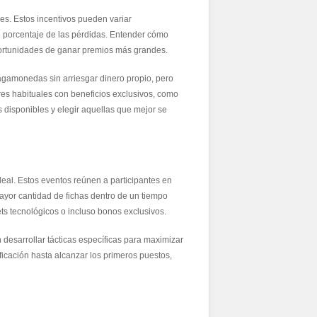
es. Estos incentivos pueden variar
n porcentaje de las pérdidas. Entender cómo
oportunidades de ganar premios más grandes.
agamonedas sin arriesgar dinero propio, pero
es habituales con beneficios exclusivos, como
s disponibles y elegir aquellas que mejor se
deal. Estos eventos reúnen a participantes en
ayor cantidad de fichas dentro de un tiempo
ts tecnológicos o incluso bonos exclusivos.
desarrollar tácticas específicas para maximizar
ficación hasta alcanzar los primeros puestos,