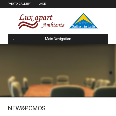
PHOTO GALLERY
LAGE
Main Navigation
NEW&POMOS