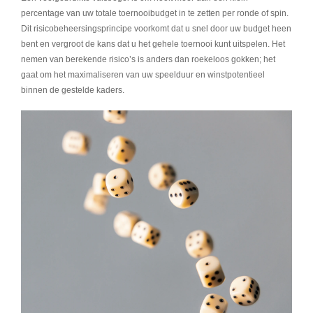
percentage van uw totale toernooibudget in te zetten per ronde of spin.
Dit risicobeheersingsprincipe voorkomt dat u snel door uw budget heen
bent en vergroot de kans dat u het gehele toernooi kunt uitspelen. Het
nemen van berekende risico’s is anders dan roekeloos gokken; het
gaat om het maximaliseren van uw speelduur en winstpotentieel
binnen de gestelde kaders.