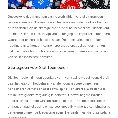
Succesvolle deelname aan casino wedstrijden vereist daarom een
rationele aanpak. Spelers moeten hun emoties onder controle houden
en zich richten op de strategie die het spel het beste dient. Dit betekent
dat men zich bewust moet zijn van de neiging om impulsief te handelen
wanneer er prijzen op het spel staan. Door een kalme en berekende
houding aan te houden, kunnen spelers betere beslissingen nemen,
wat uiteindelijk leidt tot hogere winsten en een grotere kans om de top
van het klassement te bereiken.
Strategieën voor Slot Toernooien
Slot toernooien zijn een populaire vorm van casino wedstrijden. Hierbij
gaat het vaak om het behalen van de hoogste score binnen een
bepaalde tijd of met een vast aantal spins. Een effectieve strategie is
om de inzetgrootte zorgvuldig te beheren. Hoewel hogere inzetten
theoretisch tot grotere winsten kunnen leiden, is het belangrijk om te
onthouden dat het doel is om zo veel mogelijk winnende combinaties te
genereren binnen de toegestane spins. Het vinden van de juiste balans