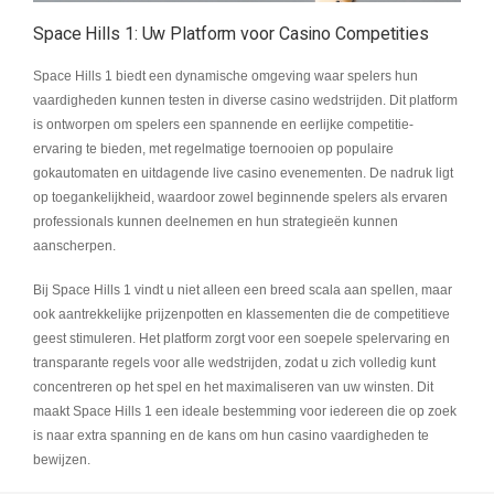
Space Hills 1: Uw Platform voor Casino Competities
Space Hills 1 biedt een dynamische omgeving waar spelers hun
vaardigheden kunnen testen in diverse casino wedstrijden. Dit platform
is ontworpen om spelers een spannende en eerlijke competitie-
ervaring te bieden, met regelmatige toernooien op populaire
gokautomaten en uitdagende live casino evenementen. De nadruk ligt
op toegankelijkheid, waardoor zowel beginnende spelers als ervaren
professionals kunnen deelnemen en hun strategieën kunnen
aanscherpen.
Bij Space Hills 1 vindt u niet alleen een breed scala aan spellen, maar
ook aantrekkelijke prijzenpotten en klassementen die de competitieve
geest stimuleren. Het platform zorgt voor een soepele spelervaring en
transparante regels voor alle wedstrijden, zodat u zich volledig kunt
concentreren op het spel en het maximaliseren van uw winsten. Dit
maakt Space Hills 1 een ideale bestemming voor iedereen die op zoek
is naar extra spanning en de kans om hun casino vaardigheden te
bewijzen.