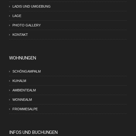
LADIS UND UMGEBUNG
LAGE
PHOTO GALLERY
KONTAKT
WOHNUNGEN
SCHÖNGAMPALM
KUHALM
AMBIENTEALM
WONNEALM
FROMMESALPE
INFOS UND BUCHUNGEN