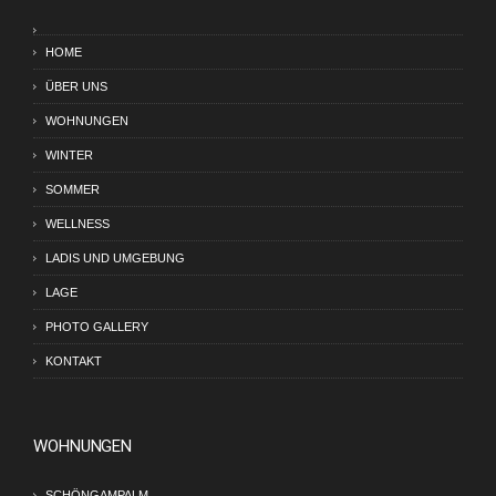
HOME
ÜBER UNS
WOHNUNGEN
WINTER
SOMMER
WELLNESS
LADIS UND UMGEBUNG
LAGE
PHOTO GALLERY
KONTAKT
WOHNUNGEN
SCHÖNGAMPALM