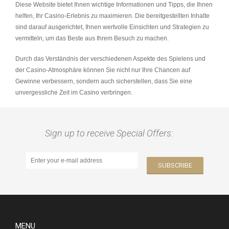
Diese Website bietet Ihnen wichtige Informationen und Tipps, die Ihnen
helfen, Ihr Casino-Erlebnis zu maximieren. Die bereitgestellten Inhalte
sind darauf ausgerichtet, Ihnen wertvolle Einsichten und Strategien zu
vermitteln, um das Beste aus Ihrem Besuch zu machen.
Durch das Verständnis der verschiedenen Aspekte des Spielens und
der Casino-Atmosphäre können Sie nicht nur Ihre Chancen auf
Gewinne verbessern, sondern auch sicherstellen, dass Sie eine
unvergessliche Zeit im Casino verbringen.
Sign up to receive Special Offers:
MENU