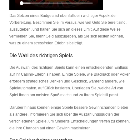
Das Setzen eines Budgets ist ebenfalls ein wichtiger Aspekt der
Vorbereitung. Bestimmen Sie im Voraus, wie viel Geld Sie bereit sind,
auszugeben, und halten Sie sich an dieses Limit. Auf diese Weise
vermeiden Sie, mehr Geld auszugeben, als Sie sich leisten können,
was zu einem stressfreien Erlebnis beiträgt.
Die Wahl des richtigen Spiels
Die Auswahl des richtigen Spiels kann einen entscheidenden Einfluss
auf Ihr Casino-Erlebnis haben. Einige Spiele, wie Blackjack oder Poker,
erfordern strategisches Denken und Geschick, während andere, wie
Spielautomaten, auf Glück basieren. Überlegen Sie, welche Art von
Spiel Ihnen am meisten Spaß macht und zu Ihrem Spielstil passt.
Darüber hinaus können einige Spiele bessere Gewinnchancen bieten
als andere. Informieren Sie sich über die Auszahlungsquoten der
verschiedenen Spiele, um fundierte Entscheidungen treffen zu können,
die Ihre Chancen auf einen Gewinn maximieren.