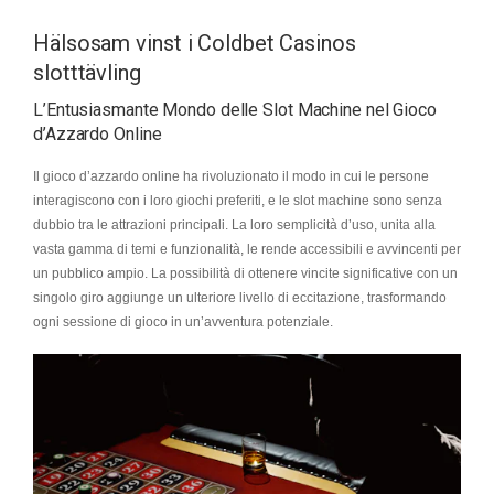
Hälsosam vinst i Coldbet Casinos
slotttävling
L’Entusiasmante Mondo delle Slot Machine nel Gioco
d’Azzardo Online
Il gioco d’azzardo online ha rivoluzionato il modo in cui le persone
interagiscono con i loro giochi preferiti, e le slot machine sono senza
dubbio tra le attrazioni principali. La loro semplicità d’uso, unita alla
vasta gamma di temi e funzionalità, le rende accessibili e avvincenti per
un pubblico ampio. La possibilità di ottenere vincite significative con un
singolo giro aggiunge un ulteriore livello di eccitazione, trasformando
ogni sessione di gioco in un’avventura potenziale.