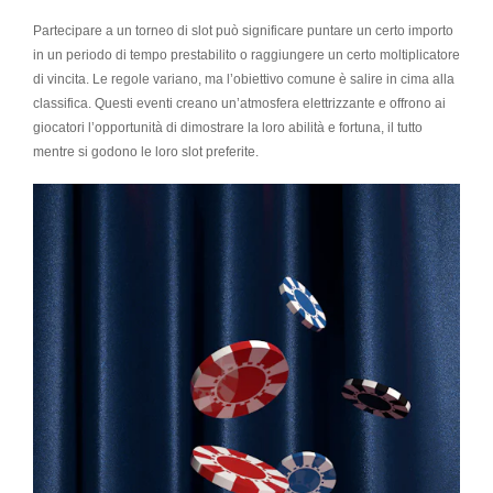
Partecipare a un torneo di slot può significare puntare un certo importo
in un periodo di tempo prestabilito o raggiungere un certo moltiplicatore
di vincita. Le regole variano, ma l’obiettivo comune è salire in cima alla
classifica. Questi eventi creano un’atmosfera elettrizzante e offrono ai
giocatori l’opportunità di dimostrare la loro abilità e fortuna, il tutto
mentre si godono le loro slot preferite.