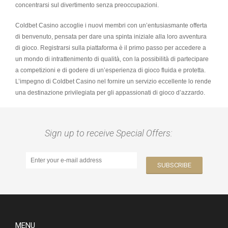
concentrarsi sul divertimento senza preoccupazioni.
Coldbet Casino accoglie i nuovi membri con un’entusiasmante offerta
di benvenuto, pensata per dare una spinta iniziale alla loro avventura
di gioco. Registrarsi sulla piattaforma è il primo passo per accedere a
un mondo di intrattenimento di qualità, con la possibilità di partecipare
a competizioni e di godere di un’esperienza di gioco fluida e protetta.
L’impegno di Coldbet Casino nel fornire un servizio eccellente lo rende
una destinazione privilegiata per gli appassionati di gioco d’azzardo.
Sign up to receive Special Offers:
MENU