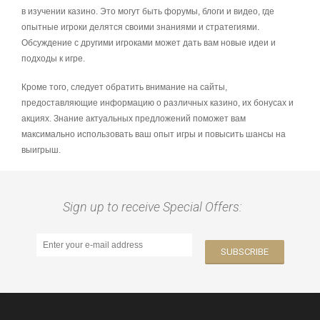
в изучении казино. Это могут быть форумы, блоги и видео, где
опытные игроки делятся своими знаниями и стратегиями.
Обсуждение с другими игроками может дать вам новые идеи и
подходы к игре.
Кроме того, следует обратить внимание на сайты,
предоставляющие информацию о различных казино, их бонусах и
акциях. Знание актуальных предложений поможет вам
максимально использовать ваш опыт игры и повысить шансы на
выигрыш.
Sign up to receive Special Offers: