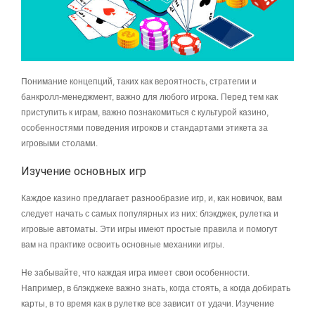
Понимание концепций, таких как вероятность, стратегии и
банкролл-менеджмент, важно для любого игрока. Перед тем как
приступить к играм, важно познакомиться с культурой казино,
особенностями поведения игроков и стандартами этикета за
игровыми столами.
Изучение основных игр
Каждое казино предлагает разнообразие игр, и, как новичок, вам
следует начать с самых популярных из них: блэкджек, рулетка и
игровые автоматы. Эти игры имеют простые правила и помогут
вам на практике освоить основные механики игры.
Не забывайте, что каждая игра имеет свои особенности.
Например, в блэкджеке важно знать, когда стоять, а когда добирать
карты, в то время как в рулетке все зависит от удачи. Изучение