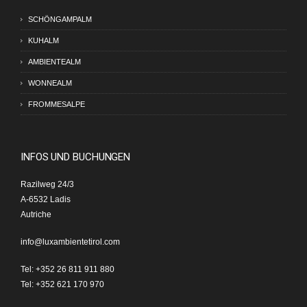
SCHÖNGAMPALM
KUHALM
AMBIENTEALM
WONNEALM
FROMMESALPE
INFOS UND BUCHUNGEN
Razilweg 24/3
A-6532 Ladis
Autriche
info@luxambientetirol.com
Tel: +352 26 811 911 880
Tel: +352 621 170 970