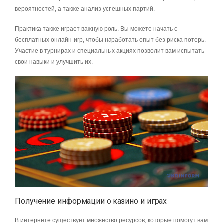
вероятностей, а также анализ успешных партий.
Практика также играет важную роль. Вы можете начать с
бесплатных онлайн-игр, чтобы наработать опыт без риска потерь.
Участие в турнирах и специальных акциях позволит вам испытать
свои навыки и улучшить их.
Получение информации о казино и играх
В интернете существует множество ресурсов, которые помогут вам