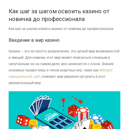
Как шаг за шагом освоить казино от
новичка до профессионала
Как шаг за шагом освоить казино от новичка до профессионала
Введение в мир казино
Казино – это не просто развлечение, это целый мир возможностей
и эмоций. Для новичка этот мир может показаться сложным и
запутанным, но на самом деле, все начинается с основ. Знание
основных правил игры и типов азартных игр, таких как
888starz
официальный сайт
, поможет вам уверенно вступить в этот
увлекательный мир.