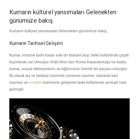
Kumarın kültürel yansımaları Gelenekten
günümüze bakış
Kumarın kültürel yansımaları Gelenekten günümüze bakış
Kumarın Tarihsel Gelişimi
Kumar, insanlık tarihi kadar eski bir faaliyet olup, farklı kültürlerde çeşitli
biçimlerde var olmuştur. Antik Mısır’dan Roma İmparatorluğu’na kadar,
kumar, sosyal etkileşimlerin ve eğlencenin önemli bir parçası olmuştur.
İlk olarak taş ve tahtalar üzerinde oynanan oyunlar, zamanla kart
oyunları ve
mostbet
bahislerle gelişerek farklı kültürlerde yerleşik hale
gelmiştir.