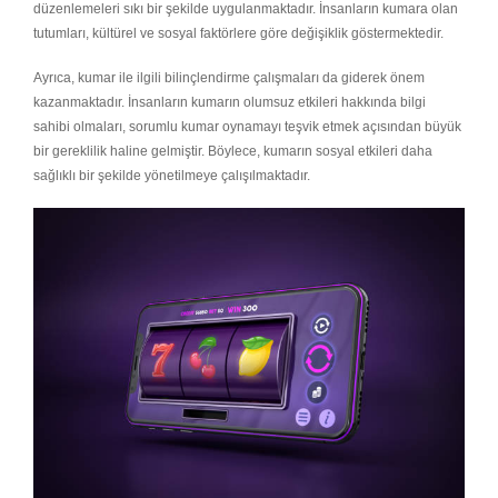
düzenlemeleri sıkı bir şekilde uygulanmaktadır. İnsanların kumara olan
tutumları, kültürel ve sosyal faktörlere göre değişiklik göstermektedir.
Ayrıca, kumar ile ilgili bilinçlendirme çalışmaları da giderek önem
kazanmaktadır. İnsanların kumarın olumsuz etkileri hakkında bilgi
sahibi olmaları, sorumlu kumar oynamayı teşvik etmek açısından büyük
bir gereklilik haline gelmiştir. Böylece, kumarın sosyal etkileri daha
sağlıklı bir şekilde yönetilmeye çalışılmaktadır.