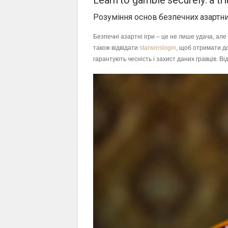
Learn to gamble securely: a t
Розуміння основ безпечних азартни
Безпечні азартні ігри – це не лише удача, але
також відвідати
starwinslogin
, щоб отримати до
гарантують чесність і захист даних гравців. 