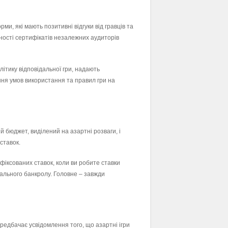
и, які мають позитивні відгуки від гравців та
ності сертифікатів незалежних аудиторів
літику відповідальної гри, надають
ення умов використання та правил гри на
 бюджет, виділений на азартні розваги, і
ставок.
 фіксованих ставок, коли ви робите ставки
гального банкролу. Головне – завжди
ередбачає усвідомлення того, що азартні ігри