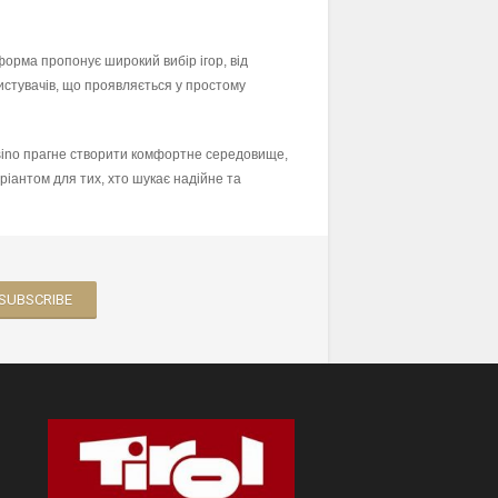
тформа пропонує широкий вибір ігор, від
истувачів, що проявляється у простому
Casino прагне створити комфортне середовище,
ріантом для тих, хто шукає надійне та