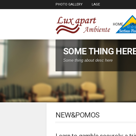
PHOTO GALLERY
LAGE
HOME
ÜB
SOME THING HER
Some thing about desc here
NEW&POMOS