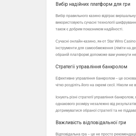
Вибір надійних платформ для гри
Вибір правильного казино відіграє вирішальну 
використовують сучасні технології шифруванн
також є добрим показником надійності.
Сучасні онлайн-казино, як-от Star Wins Casino
інструменти для самообмеження (ліміти на деп
обраній платформі допоможе вам уникнути н
Стратегії управління банкролом
Ефективне управління банкролом – це основа у
чітко розділіть його на окремі сесії. Ніколи 
Існують різні стратегії управління банкролом
однакового розміру незалежно від результатів
дотримуватися обраної стратегії та не піддав
Важливість відповідальної гри
Відповідальна гра – це не просто рекомендаці