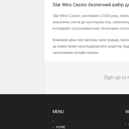
Star Wins Casino: безпечний вибір д
Star Wins Casino, засноване у 2020 році, пози
класичних слотів до настільних ігор, забезпе
інтерфейсі та різноманітних, безпечних спос
Компанія дбає про безпеку своїх гравців, про
де кожен може насолоджуватися азартом, будуч
захоплююче онлайн-казино.
Sign up to 
MENU
W
HOME