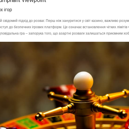
riumphant viewpoint
х ігор
 й свідомий підхід до розваг. Перш ніж зануритися у світ казино, важливо розу
ступ до безпечних ігрових платформ. Це означає встановлення чітких лімітів ч
Відповідальна гра – запорука того, що азартні розваги залишаться приємним хо