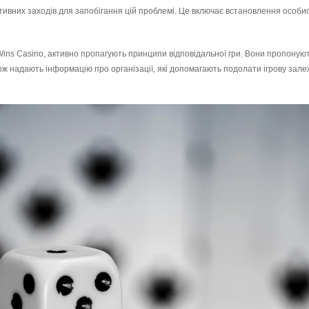
тивних заходів для запобігання цій проблемі. Це включає встановлення особис
Wins Casino, активно пропагують принципи відповідальної гри. Вони пропоную
акож надають інформацію про організації, які допомагають подолати ігрову зал