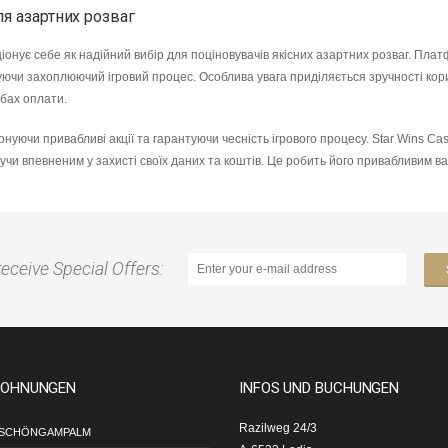
ля азартних розваг
ціонує себе як надійний вибір для поціновувачів якісних азартних розваг. Пла
чуючи захоплюючий ігровий процес. Особлива увага приділяється зручності кор
обах оплати.
понуючи привабливі акції та гарантуючи чесність ігрового процесу. Star Wins 
и впевненим у захисті своїх даних та коштів. Це робить його привабливим ва
receive Special Offers:
OHNUNGEN
INFOS UND BUCHUNGEN
Razilweg 24/3
SCHÖNGAMPALM