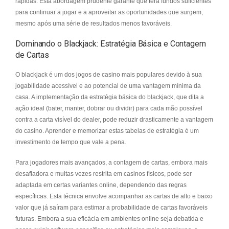
rápidas. Esta abordagem prudente garante que terá fundos suficientes
para continuar a jogar e a aproveitar as oportunidades que surgem,
mesmo após uma série de resultados menos favoráveis.
Dominando o Blackjack: Estratégia Básica e Contagem
de Cartas
O blackjack é um dos jogos de casino mais populares devido à sua
jogabilidade acessível e ao potencial de uma vantagem mínima da
casa. A implementação da estratégia básica do blackjack, que dita a
ação ideal (bater, manter, dobrar ou dividir) para cada mão possível
contra a carta visível do dealer, pode reduzir drasticamente a vantagem
do casino. Aprender e memorizar estas tabelas de estratégia é um
investimento de tempo que vale a pena.
Para jogadores mais avançados, a contagem de cartas, embora mais
desafiadora e muitas vezes restrita em casinos físicos, pode ser
adaptada em certas variantes online, dependendo das regras
específicas. Esta técnica envolve acompanhar as cartas de alto e baixo
valor que já saíram para estimar a probabilidade de cartas favoráveis
futuras. Embora a sua eficácia em ambientes online seja debatida e