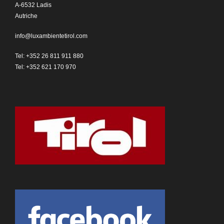
A-6532 Ladis
Autriche
info@luxambientetirol.com
Tel: +352 26 811 911 880
Tel: +352 621 170 970