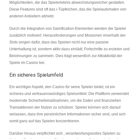
Möglichkeiten, die das Spielerlebnis abwechslungsreicher gestalten.
Diese Features sind oft das i-Tüpfelchen, das die Spielautomaten von
anderen Anbietern abhebt.
Durch die Integration von Gamification-Elementen werden die Spieler
zusätzlich motiviert. Herausforderungen und Missionen innerhalb der
Slots sorgen dafür, dass das Spielen nicht nur eine passive
Unterhaltung ist, sondern aktiv dazu einlädt, Fortschritte zu erzielen und
Belohnungen zu sammeln. Dies trägt wesentlich zur Attraktivität der
Spiele im Casino bei.
Ein sicheres Spielumfeld
Ein wichtiger Aspekt, den Casino für seine Spieler bietet, ist ein
sicheres und vertrauenswürdiges Spielumfeld. Die Plattform verwendet
modernste Sicherheitsmaßnahmen, um die Daten und finanziellen
Transaktionen der Nutzer zu schützen. Spieler können sich darauf
verlassen, dass ihre persönlichen Informationen sicher sind, und sich
somit ganz auf das Spielen konzentrieren.
Darüber hinaus verpflichtet sich , verantwortungsvolles Spielen zu