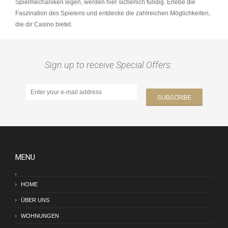
Spielmechaniken legen, werden hier sicherlich fündig. Erlebe die
Faszination des Spielens und entdecke die zahlreichen Möglichkeiten,
die dir Casino bietet.
Sign up to receive Special Offers:
MENU
HOME
ÜBER UNS
WOHNUNGEN