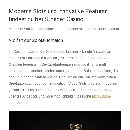
Moderne Slots und innovative Features
findest du bei Supabet Casino
Moderne Slots und innovative Features findest du bei Supabet Casino
Vielfalt der Spielautomaten
Im Casino erwarten die Spieler eine beeindruckende Auswahl an
modernen Slots, die mit vielfältigen Themen und ansprechenden
Grafiken begeistern. Die Spielautomaten sind nicht nur visuell
ansprechend, sondern bieten auch spannende Spielmechaniken, die
das Spielerlebnis intensivieren. Egal, ob du ein Fan von klassischen
Spielautomaten oder von innovativen Video-Slots bist, hier findest du
garantiert etwas nach deinem Geschmack. Für mehr Informationen
über die Angebote und Spielmöglichkeiten, besuche
https://supa-
bet.at/de-at/
.