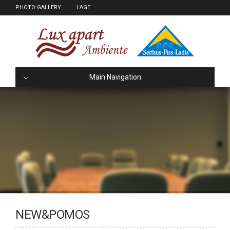
PHOTO GALLERY
LAGE
Main Navigation
NEW&POMOS