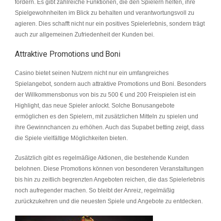
fördern. Es gibt zahlreiche Funktionen, die den Spielern helfen, ihre
Spielgewohnheiten im Blick zu behalten und verantwortungsvoll zu
agieren. Dies schafft nicht nur ein positives Spielerlebnis, sondern trägt
auch zur allgemeinen Zufriedenheit der Kunden bei.
Attraktive Promotions und Boni
Casino bietet seinen Nutzern nicht nur ein umfangreiches
Spielangebot, sondern auch attraktive Promotions und Boni. Besonders
der Willkommensbonus von bis zu 500 € und 200 Freispielen ist ein
Highlight, das neue Spieler anlockt. Solche Bonusangebote
ermöglichen es den Spielern, mit zusätzlichen Mitteln zu spielen und
ihre Gewinnchancen zu erhöhen. Auch das Supabet betting zeigt, dass
die Spiele vielfältige Möglichkeiten bieten.
Zusätzlich gibt es regelmäßige Aktionen, die bestehende Kunden
belohnen. Diese Promotions können von besonderen Veranstaltungen
bis hin zu zeitlich begrenzten Angeboten reichen, die das Spielerlebnis
noch aufregender machen. So bleibt der Anreiz, regelmäßig
zurückzukehren und die neuesten Spiele und Angebote zu entdecken.