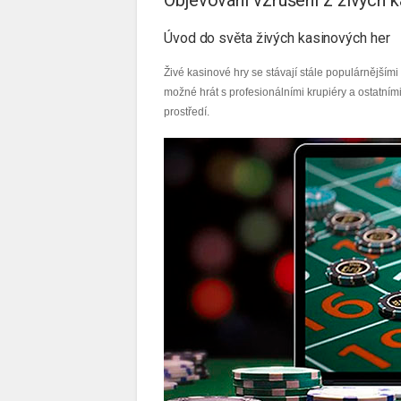
Objevování vzrušení z živých 
Úvod do světa živých kasinových her
Živé kasinové hry se stávají stále populárnější
možné hrát s profesionálními krupiéry a ostatním
prostředí.