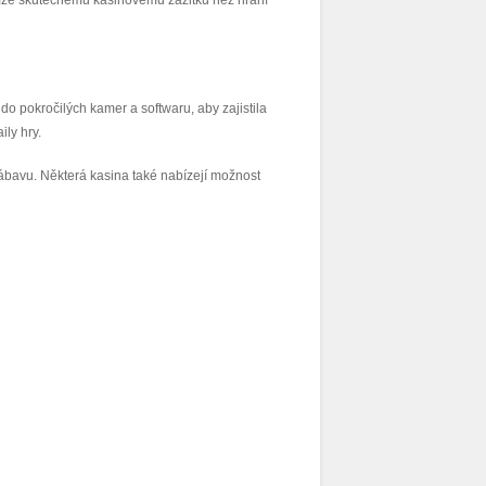
 blíže skutečnému kasinovému zážitku než hraní
 do pokročilých kamer a softwaru, aby zajistila
ly hry.
zábavu. Některá kasina také nabízejí možnost