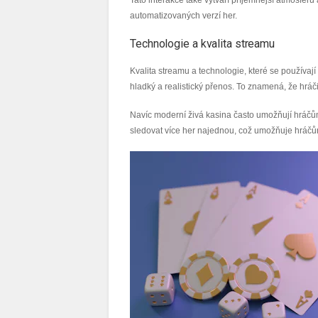
Tato interakce také vytváří příjemnější atmosféru
automatizovaných verzí her.
Technologie a kvalita streamu
Kvalita streamu a technologie, které se používají 
hladký a realistický přenos. To znamená, že hráč
Navíc moderní živá kasina často umožňují hráčům 
sledovat více her najednou, což umožňuje hráčům