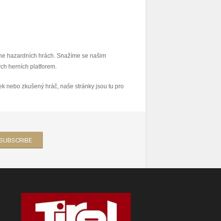
line hazardních hrách. Snažíme se našim
ých herních platforem.
k nebo zkušený hráč, naše stránky jsou tu pro