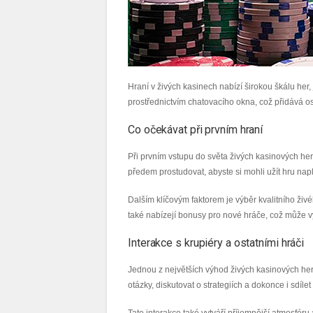
Hraní v živých kasinech nabízí širokou škálu her,
prostřednictvím chatovacího okna, což přidává os
Co očekávat při prvním hraní
Při prvním vstupu do světa živých kasinových her 
předem prostudovat, abyste si mohli užít hru napl
Dalším klíčovým faktorem je výběr kvalitního ži
také nabízejí bonusy pro nové hráče, což může vý
Interakce s krupiéry a ostatními hráči
Jednou z největších výhod živých kasinových her j
otázky, diskutovat o strategiích a dokonce i sdílet