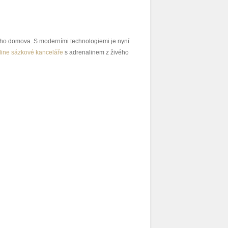
šeho domova. S moderními technologiemi je nyní
line sázkové kanceláře
s adrenalinem z živého