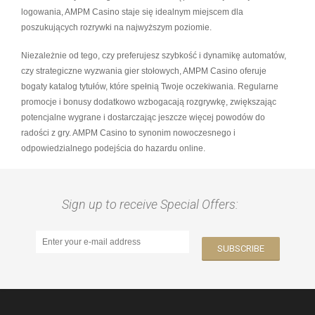
logowania, AMPM Casino staje się idealnym miejscem dla
poszukujących rozrywki na najwyższym poziomie.
Niezależnie od tego, czy preferujesz szybkość i dynamikę automatów,
czy strategiczne wyzwania gier stołowych, AMPM Casino oferuje
bogaty katalog tytułów, które spełnią Twoje oczekiwania. Regularne
promocje i bonusy dodatkowo wzbogacają rozgrywkę, zwiększając
potencjalne wygrane i dostarczając jeszcze więcej powodów do
radości z gry. AMPM Casino to synonim nowoczesnego i
odpowiedzialnego podejścia do hazardu online.
Sign up to receive Special Offers: