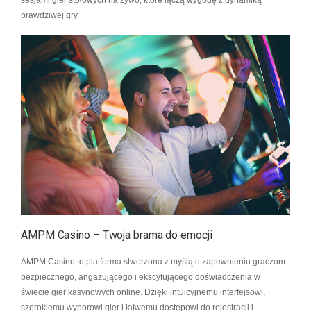
sesjami gier stołowych na żywo, które łączą wygodę z dynamiką
prawdziwej gry.
AMPM Casino – Twoja brama do emocji
AMPM Casino to platforma stworzona z myślą o zapewnieniu graczom
bezpiecznego, angażującego i ekscytującego doświadczenia w
świecie gier kasynowych online. Dzięki intuicyjnemu interfejsowi,
szerokiemu wyborowi gier i łatwemu dostępowi do rejestracji i