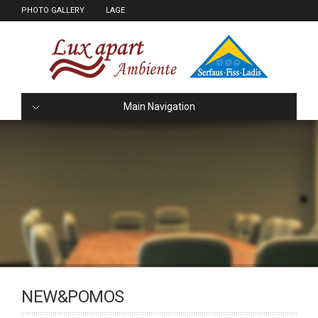
PHOTO GALLERY
LAGE
Main Navigation
NEW&POMOS