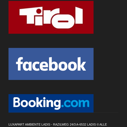
LUXAPART AMBIENTE LADIS - RAZILWEG 24/3 A-6532 LADIS © ALLE