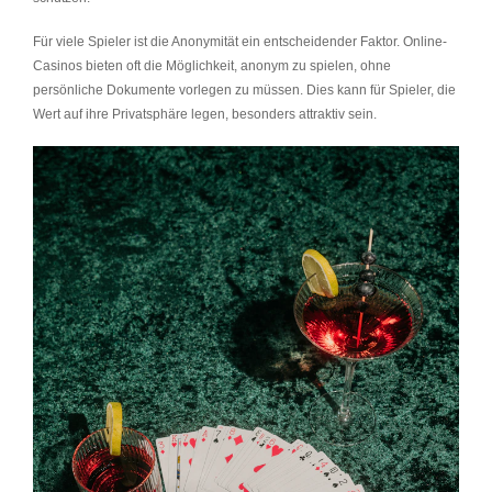
Für viele Spieler ist die Anonymität ein entscheidender Faktor. Online-
Casinos bieten oft die Möglichkeit, anonym zu spielen, ohne
persönliche Dokumente vorlegen zu müssen. Dies kann für Spieler, die
Wert auf ihre Privatsphäre legen, besonders attraktiv sein.