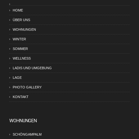
HOME
ÜBER UNS
WOHNUNGEN
WINTER
SOMMER
WELLNESS
LADIS UND UMGEBUNG
LAGE
PHOTO GALLERY
KONTAKT
WOHNUNGEN
SCHÖNGAMPALM