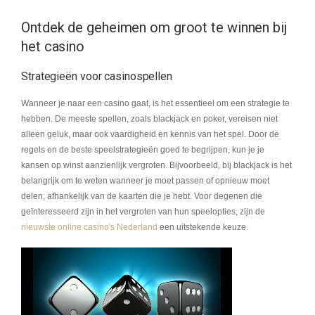
Ontdek de geheimen om groot te winnen bij
het casino
Strategieën voor casinospellen
Wanneer je naar een casino gaat, is het essentieel om een strategie te
hebben. De meeste spellen, zoals blackjack en poker, vereisen niet
alleen geluk, maar ook vaardigheid en kennis van het spel. Door de
regels en de beste speelstrategieën goed te begrijpen, kun je je
kansen op winst aanzienlijk vergroten. Bijvoorbeeld, bij blackjack is het
belangrijk om te weten wanneer je moet passen of opnieuw moet
delen, afhankelijk van de kaarten die je hebt. Voor degenen die
geïnteresseerd zijn in het vergroten van hun speelopties, zijn de
nieuwste online casino's Nederland
een uitstekende keuze.