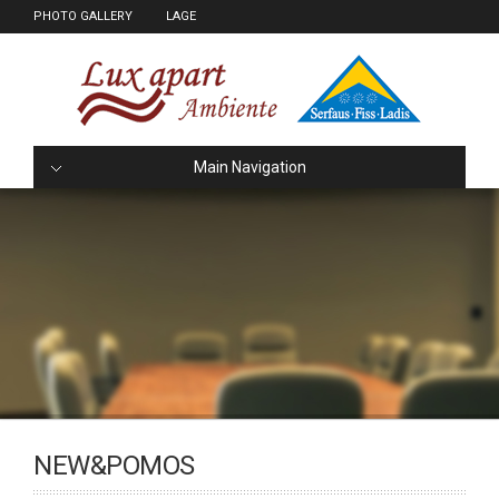
PHOTO GALLERY
LAGE
Main Navigation
NEW&POMOS