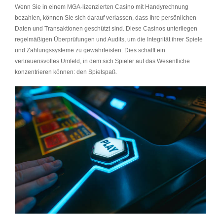
Wenn Sie in einem MGA-lizenzierten Casino mit Handyrechnung
bezahlen, können Sie sich darauf verlassen, dass Ihre persönlichen
Daten und Transaktionen geschützt sind. Diese Casinos unterliegen
regelmäßigen Überprüfungen und Audits, um die Integrität ihrer Spiele
und Zahlungssysteme zu gewährleisten. Dies schafft ein
vertrauensvolles Umfeld, in dem sich Spieler auf das Wesentliche
konzentrieren können: den Spielspaß.