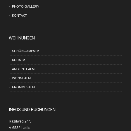
PHOTO GALLERY
KONTAKT
WOHNUNGEN
SCHÖNGAMPALM
KUHALM
AMBIENTEALM
WONNEALM
FROMMESALPE
INFOS UND BUCHUNGEN
Razilweg 24/3
A-6532 Ladis