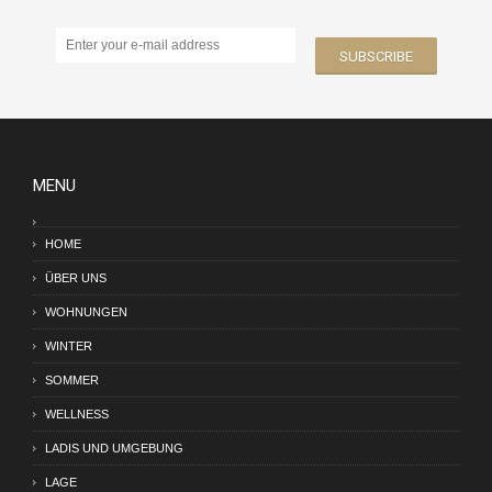
MENU
HOME
ÜBER UNS
WOHNUNGEN
WINTER
SOMMER
WELLNESS
LADIS UND UMGEBUNG
LAGE