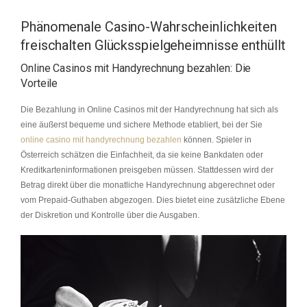
Phänomenale Casino-Wahrscheinlichkeiten
freischalten Glücksspielgeheimnisse enthüllt
Online Casinos mit Handyrechnung bezahlen: Die
Vorteile
Die Bezahlung in Online Casinos mit der Handyrechnung hat sich als
eine äußerst bequeme und sichere Methode etabliert, bei der Sie
online casino mit handyrechnung bezahlen
können. Spieler in
Österreich schätzen die Einfachheit, da sie keine Bankdaten oder
Kreditkarteninformationen preisgeben müssen. Stattdessen wird der
Betrag direkt über die monatliche Handyrechnung abgerechnet oder
vom Prepaid-Guthaben abgezogen. Dies bietet eine zusätzliche Ebene
der Diskretion und Kontrolle über die Ausgaben.