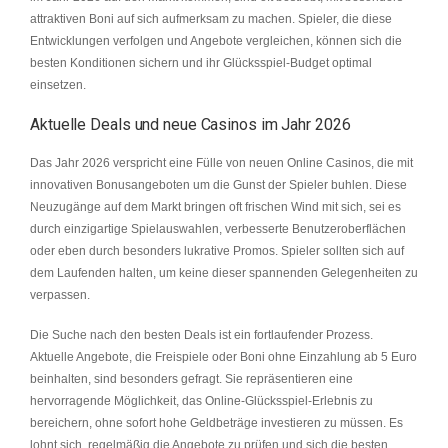
attraktiven Boni auf sich aufmerksam zu machen. Spieler, die diese
Entwicklungen verfolgen und Angebote vergleichen, können sich die
besten Konditionen sichern und ihr Glücksspiel-Budget optimal
einsetzen.
Aktuelle Deals und neue Casinos im Jahr 2026
Das Jahr 2026 verspricht eine Fülle von neuen Online Casinos, die mit
innovativen Bonusangeboten um die Gunst der Spieler buhlen. Diese
Neuzugänge auf dem Markt bringen oft frischen Wind mit sich, sei es
durch einzigartige Spielauswahlen, verbesserte Benutzeroberflächen
oder eben durch besonders lukrative Promos. Spieler sollten sich auf
dem Laufenden halten, um keine dieser spannenden Gelegenheiten zu
verpassen.
Die Suche nach den besten Deals ist ein fortlaufender Prozess.
Aktuelle Angebote, die Freispiele oder Boni ohne Einzahlung ab 5 Euro
beinhalten, sind besonders gefragt. Sie repräsentieren eine
hervorragende Möglichkeit, das Online-Glücksspiel-Erlebnis zu
bereichern, ohne sofort hohe Geldbeträge investieren zu müssen. Es
lohnt sich, regelmäßig die Angebote zu prüfen und sich die besten