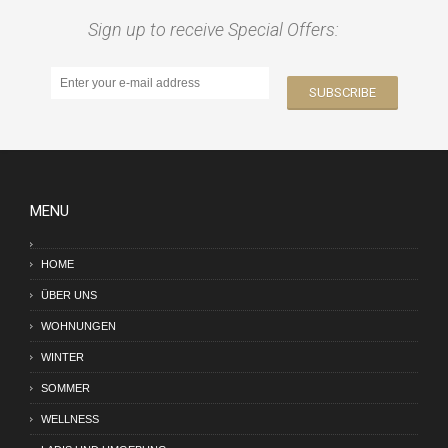
Sign up to receive Special Offers:
MENU
HOME
ÜBER UNS
WOHNUNGEN
WINTER
SOMMER
WELLNESS