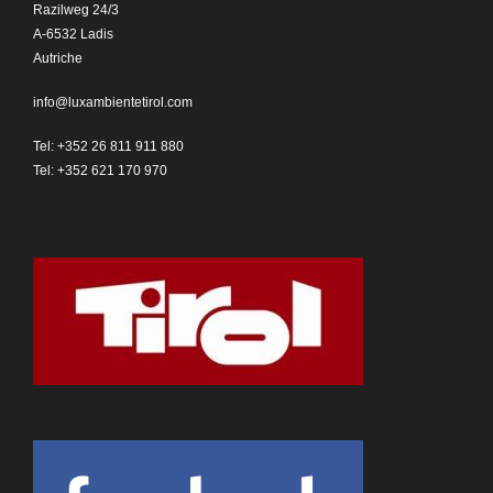
Razilweg 24/3
A-6532 Ladis
Autriche
info@luxambientetirol.com
Tel: +352 26 811 911 880
Tel: +352 621 170 970