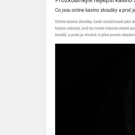
Prozkoumejte nejlepší kasino 
Co jsou online kasino zkoušky a proč 
Online kasino zkoušky, často označované jako de
kasina nabízejí, aniž by musel riskovat vlastní p
kreditů, a proto je vhodné si před prvním vklade