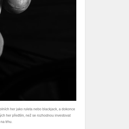
olních her jako ruleta nebo blackjack, a dokonce
vých her předtím, než se rozhodnou investovat
na trhu.