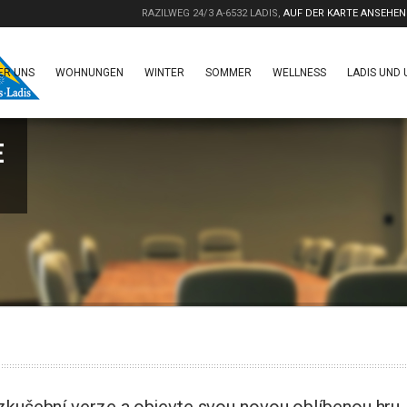
RAZILWEG 24/3 A-6532 LADIS,
AUF DER KARTE ANSEHEN
ER UNS
WOHNUNGEN
WINTER
SOMMER
WELLNESS
LADIS UND
E