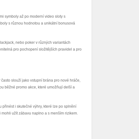
ými symboly až po moderní video sloty s
ymboly s různou hodnotou a unikátní bonusová
blackjack, nebo poker v různých variantách
enitelná pro pochopení složitějších pravidel a pro
 často slouží jako vstupní brána pro nové hráče,
sou běžné promo akce, které umožňují delší a
řinést i skutečné výhry, které lze po splnění
i mohli užít zábavu naplno a s menším rizikem.