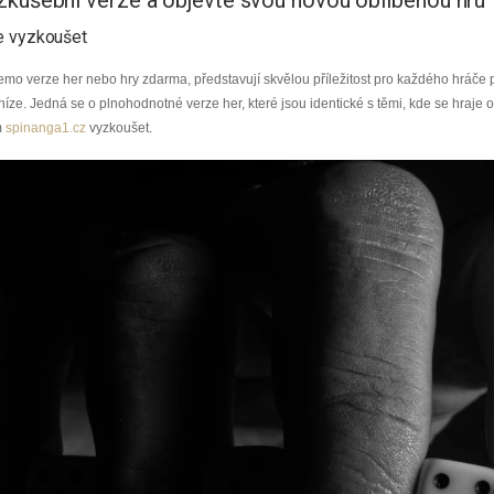
zkušební verze a objevte svou novou oblíbenou hru
je vyzkoušet
mo verze her nebo hry zdarma, představují skvělou příležitost pro každého hráče 
eníze. Jedná se o plnohodnotné verze her, které jsou identické s těmi, kde se hraje o
m
spinanga1.cz
vyzkoušet.