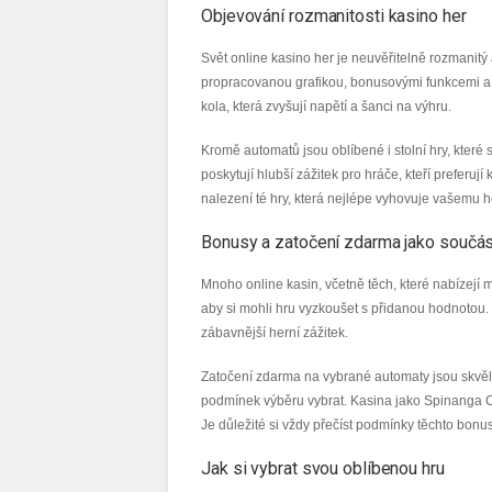
Objevování rozmanitosti kasino her
Svět online kasino her je neuvěřitelně rozmanit
propracovanou grafikou, bonusovými funkcemi a p
kola, která zvyšují napětí a šanci na výhru.
Kromě automatů jsou oblíbené i stolní hry, které
poskytují hlubší zážitek pro hráče, kteří preferu
nalezení té hry, která nejlépe vyhovuje vašemu h
Bonusy a zatočení zdarma jako součá
Mnoho online kasin, včetně těch, které nabízejí 
aby si mohli hru vyzkoušet s přidanou hodnotou.
zábavnější herní zážitek.
Zatočení zdarma na vybrané automaty jsou skvělý
podmínek výběru vybrat. Kasina jako Spinanga Ca
Je důležité si vždy přečíst podmínky těchto bonu
Jak si vybrat svou oblíbenou hru