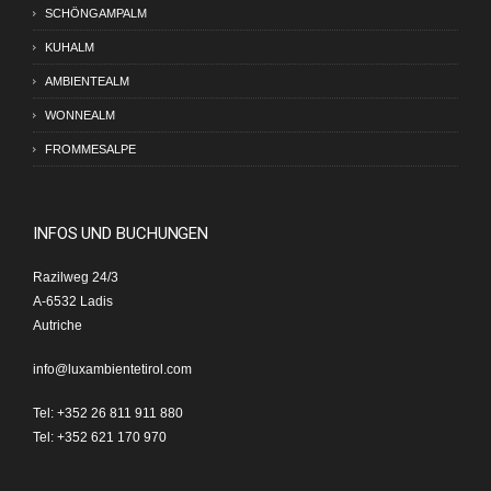
SCHÖNGAMPALM
KUHALM
AMBIENTEALM
WONNEALM
FROMMESALPE
INFOS UND BUCHUNGEN
Razilweg 24/3
A-6532 Ladis
Autriche
info@luxambientetirol.com
Tel: +352 26 811 911 880
Tel: +352 621 170 970