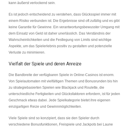
kann äußerst verlockend sein.
Es ist jedoch entscheidend zu verstehen, dass Glücksspiel immer mit
einem Risiko verbunden ist. Die Ergebnisse sind oft zufällig und es gibt
keine Garantie für Gewinne. Ein verantwortungsbewusster Umgang mit
dem Einsatz von Geld ist daher unerlässlich. Das Verständnis der
Wahrscheinlichkeiten und die Festlegung von Limits sind wichtige
Aspekte, um das Spielerlebnis positiv zu gestalten und potenzielle
Verluste zu minimieren.
Vielfalt der Spiele und deren Anreize
Die Bandbreite der verfügbaren Spiele in Online-Casinos ist enorm.
Von Spielautomaten mit vielfältigen Themen und Bonusrunden bis hin
zu strategiebasierten Spielen wie Blackjack und Roulette, die
unterschiedliche Fertigkeiten und Glücksfaktoren erfordern, ist für jeden
Geschmack etwas dabei. Jede Spielkategorie bietet ihre eigenen
einzigartigen Reize und Gewinnmöglichkeiten.
Viele Spiele sind so konzipiert, dass sie den Spieler durch
verschiedene Bonusfunktionen, Freispiele und Jackpots bei Laune