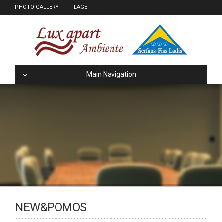
PHOTO GALLERY
LAGE
Main Navigation
NEW&POMOS