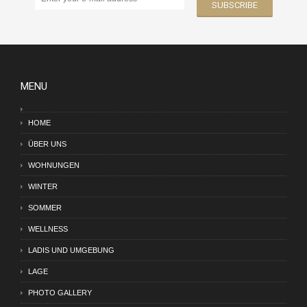
MENU
HOME
ÜBER UNS
WOHNUNGEN
WINTER
SOMMER
WELLNESS
LADIS UND UMGEBUNG
LAGE
PHOTO GALLERY