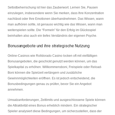
Selbstbeherrschung ist hier das Zauberwort. Lernen Sie, Pausen
einzulegen, insbesondere wenn Sie merken, dass Ihre Konzentration
nachlässt oder Ihre Emotionen überhandnehmen. Das Wissen, wann
man aufhören sollte, ist genauso wichtig wie das Wissen, wann man
weiterspielen sollte. Die “Formeln” für den Erfolg im Glücksspiel
beinhalten also auch ein tiefes Verständnis der eigenen Psyche.
Bonusangebote und ihre strategische Nutzung
Online-Casinos wie Rolldorado Casino locken oft mit vielfältigen
Bonusangeboten, die geschickt genutzt werden können, um das
Spielkapital zu erhöhen. Willkommensboni, Freispiele oder Reload-
Boni können die Spielzeit verlängern und zusätzliche
Gewinnmöglichkeiten eröffnen. Es ist jedoch entscheidend, die
Bonusbedingungen genau zu prüfen, bevor Sie ein Angebot
annehmen.
Umsatzanforderungen, Zeitlimits und ausgeschlossene Spiele können
die Attraktivität eines Bonus erheblich mindern. Ein strategischer
Spieler analysiert diese Bedingungen, um sicherzustellen, dass der