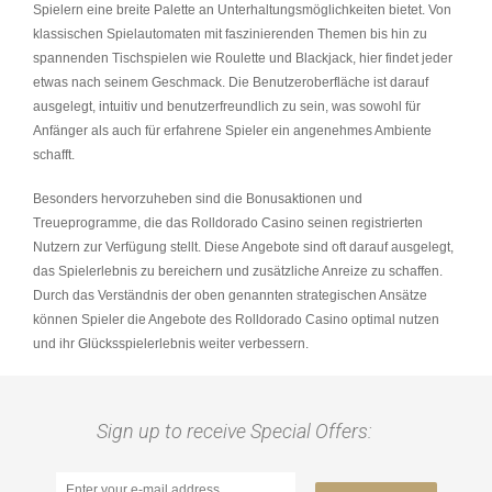
Spielern eine breite Palette an Unterhaltungsmöglichkeiten bietet. Von
klassischen Spielautomaten mit faszinierenden Themen bis hin zu
spannenden Tischspielen wie Roulette und Blackjack, hier findet jeder
etwas nach seinem Geschmack. Die Benutzeroberfläche ist darauf
ausgelegt, intuitiv und benutzerfreundlich zu sein, was sowohl für
Anfänger als auch für erfahrene Spieler ein angenehmes Ambiente
schafft.
Besonders hervorzuheben sind die Bonusaktionen und
Treueprogramme, die das Rolldorado Casino seinen registrierten
Nutzern zur Verfügung stellt. Diese Angebote sind oft darauf ausgelegt,
das Spielerlebnis zu bereichern und zusätzliche Anreize zu schaffen.
Durch das Verständnis der oben genannten strategischen Ansätze
können Spieler die Angebote des Rolldorado Casino optimal nutzen
und ihr Glücksspielerlebnis weiter verbessern.
Sign up to receive Special Offers: