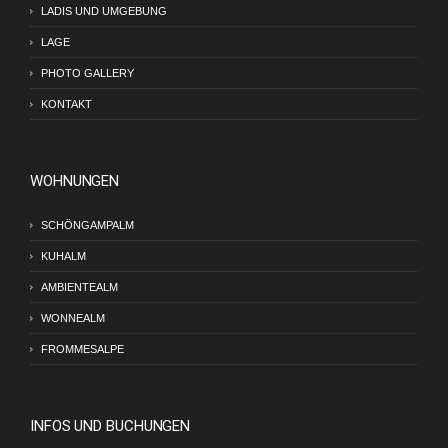
LADIS UND UMGEBUNG
LAGE
PHOTO GALLERY
KONTAKT
WOHNUNGEN
SCHÖNGAMPALM
KUHALM
AMBIENTEALM
WONNEALM
FROMMESALPE
INFOS UND BUCHUNGEN