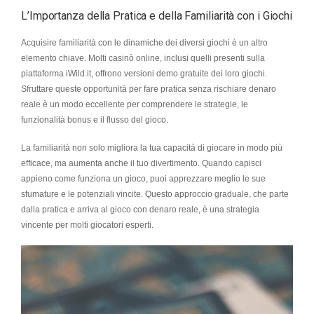
L’Importanza della Pratica e della Familiarità con i Giochi
Acquisire familiarità con le dinamiche dei diversi giochi è un altro
elemento chiave. Molti casinò online, inclusi quelli presenti sulla
piattaforma iWild.it, offrono versioni demo gratuite dei loro giochi.
Sfruttare queste opportunità per fare pratica senza rischiare denaro
reale è un modo eccellente per comprendere le strategie, le
funzionalità bonus e il flusso del gioco.
La familiarità non solo migliora la tua capacità di giocare in modo più
efficace, ma aumenta anche il tuo divertimento. Quando capisci
appieno come funziona un gioco, puoi apprezzare meglio le sue
sfumature e le potenziali vincite. Questo approccio graduale, che parte
dalla pratica e arriva al gioco con denaro reale, è una strategia
vincente per molti giocatori esperti.