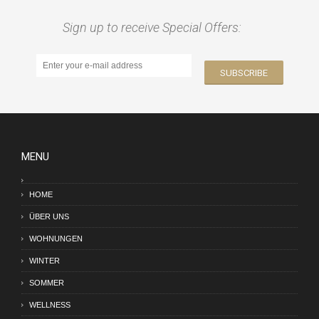
Sign up to receive Special Offers:
MENU
HOME
ÜBER UNS
WOHNUNGEN
WINTER
SOMMER
WELLNESS