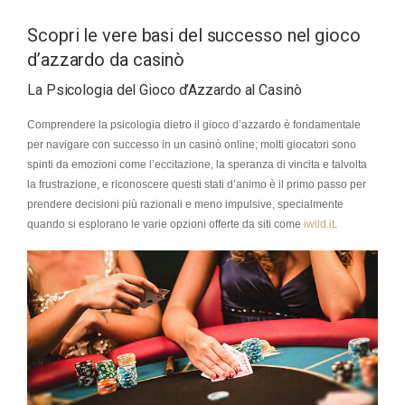
Scopri le vere basi del successo nel gioco
d’azzardo da casinò
La Psicologia del Gioco d’Azzardo al Casinò
Comprendere la psicologia dietro il gioco d’azzardo è fondamentale
per navigare con successo in un casinò online; molti giocatori sono
spinti da emozioni come l’eccitazione, la speranza di vincita e talvolta
la frustrazione, e riconoscere questi stati d’animo è il primo passo per
prendere decisioni più razionali e meno impulsive, specialmente
quando si esplorano le varie opzioni offerte da siti come
iwild.it
.