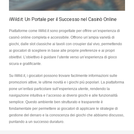
iWild.it: Un Portale per il Successo nel Casinò Online
Piattaforme come iWild.it sono progettate per offrire un’esperienza di
casinò online completa e accessibile. Offrono un’ampia varietà di
giochi, dalle slot classiche ai tavoli con croupier dal vivo, permettendo
ai giocatori di scegliere in base alle proprie preferenze e ai propri
obiettivi. L’obiettivo è guidare l’utente verso un’esperienza di gioco
sicura e gratificante.
Su iWild.it, i giocatori possono trovare facilmente informazioni sulle
promozioni attive, le ultime novità e i giochi più popolari. La piattaforma
pone un’enfasi particolare sull’esperienza utente, rendendo la
navigazione intuitiva e l’accesso ai diversi giochi e alle funzionalità
semplice. Questo ambiente ben strutturato e trasparente è
fondamentale per permettere ai giocatori di applicare le strategie di
gestione del denaro e la conoscenza dei giochi che abbiamo discusso,
puntando a un successo duraturo.