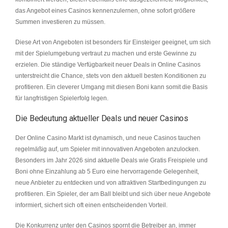
das Angebot eines Casinos kennenzulernen, ohne sofort größere
Summen investieren zu müssen.
Diese Art von Angeboten ist besonders für Einsteiger geeignet, um sich
mit der Spielumgebung vertraut zu machen und erste Gewinne zu
erzielen. Die ständige Verfügbarkeit neuer Deals in Online Casinos
unterstreicht die Chance, stets von den aktuell besten Konditionen zu
profitieren. Ein cleverer Umgang mit diesen Boni kann somit die Basis
für langfristigen Spielerfolg legen.
Die Bedeutung aktueller Deals und neuer Casinos
Der Online Casino Markt ist dynamisch, und neue Casinos tauchen
regelmäßig auf, um Spieler mit innovativen Angeboten anzulocken.
Besonders im Jahr 2026 sind aktuelle Deals wie Gratis Freispiele und
Boni ohne Einzahlung ab 5 Euro eine hervorragende Gelegenheit,
neue Anbieter zu entdecken und von attraktiven Startbedingungen zu
profitieren. Ein Spieler, der am Ball bleibt und sich über neue Angebote
informiert, sichert sich oft einen entscheidenden Vorteil.
Die Konkurrenz unter den Casinos spornt die Betreiber an, immer