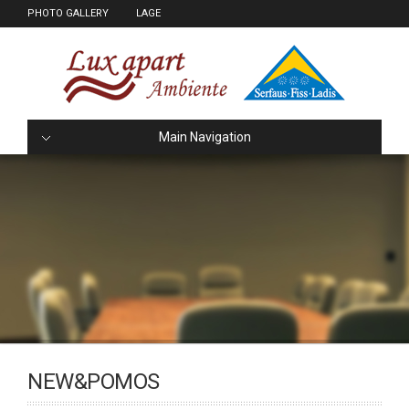
PHOTO GALLERY
LAGE
Main Navigation
NEW&POMOS