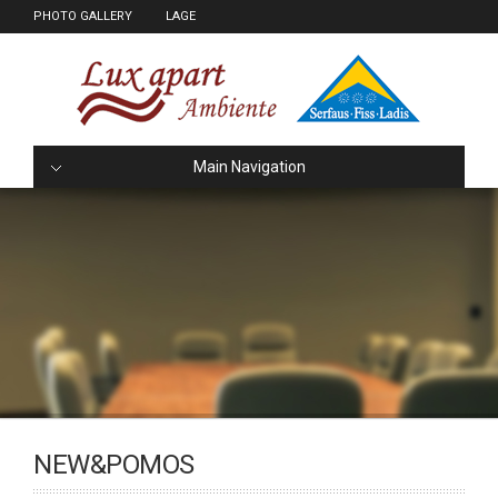
PHOTO GALLERY
LAGE
Main Navigation
NEW&POMOS