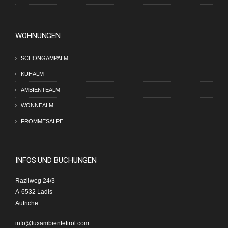
WOHNUNGEN
SCHÖNGAMPALM
KUHALM
AMBIENTEALM
WONNEALM
FROMMESALPE
INFOS UND BUCHUNGEN
Razilweg 24/3
A-6532 Ladis
Autriche
info@luxambientetirol.com