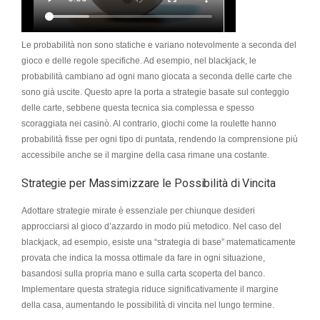
Le probabilità non sono statiche e variano notevolmente a seconda del
gioco e delle regole specifiche. Ad esempio, nel blackjack, le
probabilità cambiano ad ogni mano giocata a seconda delle carte che
sono già uscite. Questo apre la porta a strategie basate sul conteggio
delle carte, sebbene questa tecnica sia complessa e spesso
scoraggiata nei casinò. Al contrario, giochi come la roulette hanno
probabilità fisse per ogni tipo di puntata, rendendo la comprensione più
accessibile anche se il margine della casa rimane una costante.
Strategie per Massimizzare le Possibilità di Vincita
Adottare strategie mirate è essenziale per chiunque desideri
approcciarsi al gioco d’azzardo in modo più metodico. Nel caso del
blackjack, ad esempio, esiste una “strategia di base” matematicamente
provata che indica la mossa ottimale da fare in ogni situazione,
basandosi sulla propria mano e sulla carta scoperta del banco.
Implementare questa strategia riduce significativamente il margine
della casa, aumentando le possibilità di vincita nel lungo termine.