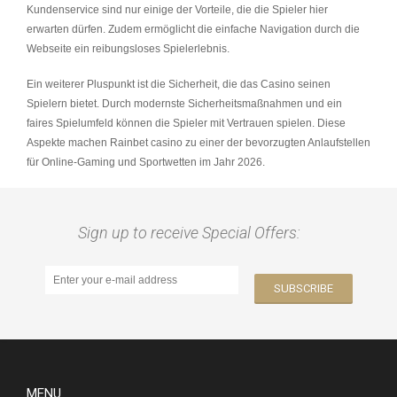
Kundenservice sind nur einige der Vorteile, die die Spieler hier
erwarten dürfen. Zudem ermöglicht die einfache Navigation durch die
Webseite ein reibungsloses Spielerlebnis.
Ein weiterer Pluspunkt ist die Sicherheit, die das Casino seinen
Spielern bietet. Durch modernste Sicherheitsmaßnahmen und ein
faires Spielumfeld können die Spieler mit Vertrauen spielen. Diese
Aspekte machen Rainbet casino zu einer der bevorzugten Anlaufstellen
für Online-Gaming und Sportwetten im Jahr 2026.
Sign up to receive Special Offers:
MENU