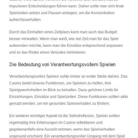
impulsiven Entscheidungen führen kann. Daher sollte man sich feste
Spielzeiten setzen und Pausen einlegen, um die Konzentration
aufrechtzuerhalten.
Durch das Einhalten eines Zeitplans kann man auch das Budget
besser verwalten. Wenn man weiß, wie viel Zeit man für das Spiel
aufwenden möchte, kann man die Einsätze entsprechend anpassen
und so das Risiko eines Verlustes minimieren.
Die Bedeutung von Verantwortungsvollem Spielen
Verantwortungsvolles Spielen sollte immer an erster Stelle stehen. Das
Casino bietet diverse Funktionen, um Spielern zu helfen, ihre
Spielgewohnheiten im Blick zu behalten. Dazu gehören Limits für
Einzahlungen, Einsätze und Spielzeiten. Diese Funktionen sollten aktiv
genutzt werden, um ein gesundes Spielverhalten zu fördern.
Ein weiterer wichtiger Aspekt ist die Selbstreflexion. Spieler sollten
regelmäßig ihre Erfahrungen im Casino reflektieren und
gegebenenfalls eine Auszeit nehmen, wenn das Spielverhalten
ungesund erscheint. Ein verantwortungsvoller Umgang mit dem Spiel