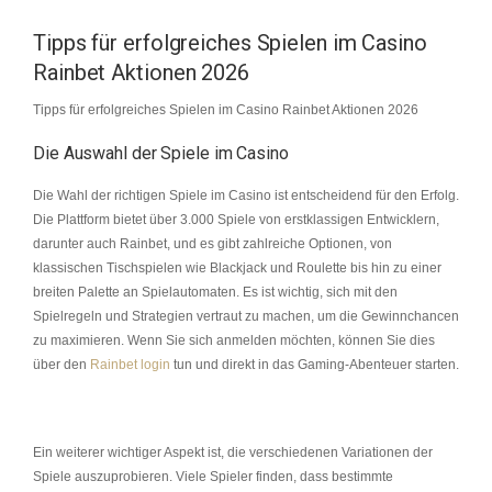
Tipps für erfolgreiches Spielen im Casino
Rainbet Aktionen 2026
Tipps für erfolgreiches Spielen im Casino Rainbet Aktionen 2026
Die Auswahl der Spiele im Casino
Die Wahl der richtigen Spiele im Casino ist entscheidend für den Erfolg.
Die Plattform bietet über 3.000 Spiele von erstklassigen Entwicklern,
darunter auch Rainbet, und es gibt zahlreiche Optionen, von
klassischen Tischspielen wie Blackjack und Roulette bis hin zu einer
breiten Palette an Spielautomaten. Es ist wichtig, sich mit den
Spielregeln und Strategien vertraut zu machen, um die Gewinnchancen
zu maximieren. Wenn Sie sich anmelden möchten, können Sie dies
über den
Rainbet login
tun und direkt in das Gaming-Abenteuer starten.
Ein weiterer wichtiger Aspekt ist, die verschiedenen Variationen der
Spiele auszuprobieren. Viele Spieler finden, dass bestimmte