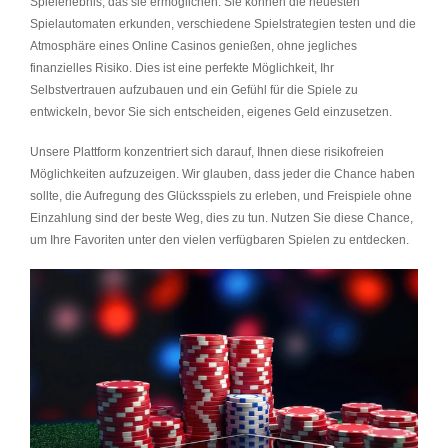
Spielerlebnis, das sie ermöglichen. Sie können die neuesten
Spielautomaten erkunden, verschiedene Spielstrategien testen und die
Atmosphäre eines Online Casinos genießen, ohne jegliches
finanzielles Risiko. Dies ist eine perfekte Möglichkeit, Ihr
Selbstvertrauen aufzubauen und ein Gefühl für die Spiele zu
entwickeln, bevor Sie sich entscheiden, eigenes Geld einzusetzen.
Unsere Plattform konzentriert sich darauf, Ihnen diese risikofreien
Möglichkeiten aufzuzeigen. Wir glauben, dass jeder die Chance haben
sollte, die Aufregung des Glücksspiels zu erleben, und Freispiele ohne
Einzahlung sind der beste Weg, dies zu tun. Nutzen Sie diese Chance,
um Ihre Favoriten unter den vielen verfügbaren Spielen zu entdecken.