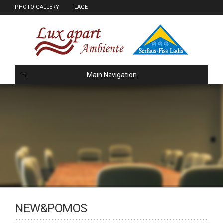
PHOTO GALLERY
LAGE
Main Navigation
NEW&POMOS