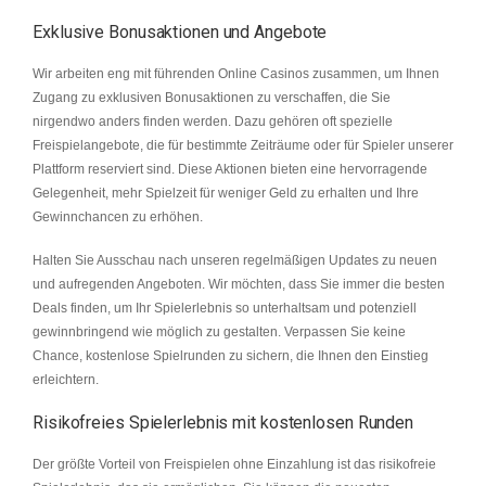
Exklusive Bonusaktionen und Angebote
Wir arbeiten eng mit führenden Online Casinos zusammen, um Ihnen
Zugang zu exklusiven Bonusaktionen zu verschaffen, die Sie
nirgendwo anders finden werden. Dazu gehören oft spezielle
Freispielangebote, die für bestimmte Zeiträume oder für Spieler unserer
Plattform reserviert sind. Diese Aktionen bieten eine hervorragende
Gelegenheit, mehr Spielzeit für weniger Geld zu erhalten und Ihre
Gewinnchancen zu erhöhen.
Halten Sie Ausschau nach unseren regelmäßigen Updates zu neuen
und aufregenden Angeboten. Wir möchten, dass Sie immer die besten
Deals finden, um Ihr Spielerlebnis so unterhaltsam und potenziell
gewinnbringend wie möglich zu gestalten. Verpassen Sie keine
Chance, kostenlose Spielrunden zu sichern, die Ihnen den Einstieg
erleichtern.
Risikofreies Spielerlebnis mit kostenlosen Runden
Der größte Vorteil von Freispielen ohne Einzahlung ist das risikofreie