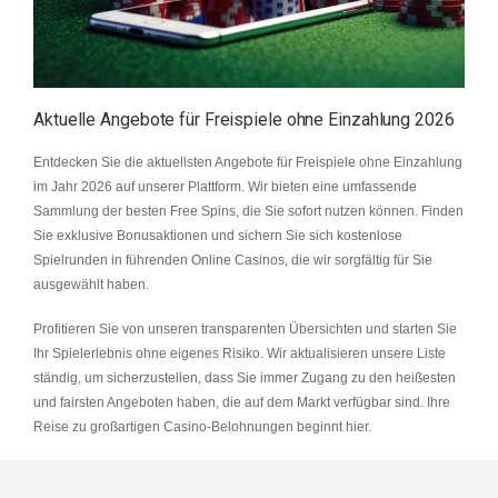
Aktuelle Angebote für Freispiele ohne Einzahlung 2026
Entdecken Sie die aktuellsten Angebote für Freispiele ohne Einzahlung
im Jahr 2026 auf unserer Plattform. Wir bieten eine umfassende
Sammlung der besten Free Spins, die Sie sofort nutzen können. Finden
Sie exklusive Bonusaktionen und sichern Sie sich kostenlose
Spielrunden in führenden Online Casinos, die wir sorgfältig für Sie
ausgewählt haben.
Profitieren Sie von unseren transparenten Übersichten und starten Sie
Ihr Spielerlebnis ohne eigenes Risiko. Wir aktualisieren unsere Liste
ständig, um sicherzustellen, dass Sie immer Zugang zu den heißesten
und fairsten Angeboten haben, die auf dem Markt verfügbar sind. Ihre
Reise zu großartigen Casino-Belohnungen beginnt hier.