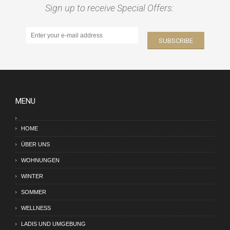
Sign up to receive Special Offers:
MENU
HOME
ÜBER UNS
WOHNUNGEN
WINTER
SOMMER
WELLNESS
LADIS UND UMGEBUNG