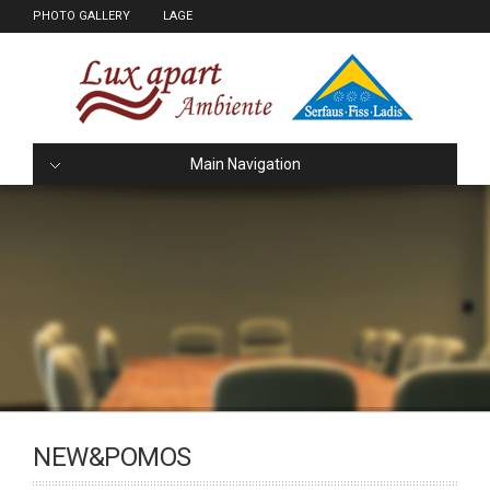
PHOTO GALLERY
LAGE
Main Navigation
NEW&POMOS