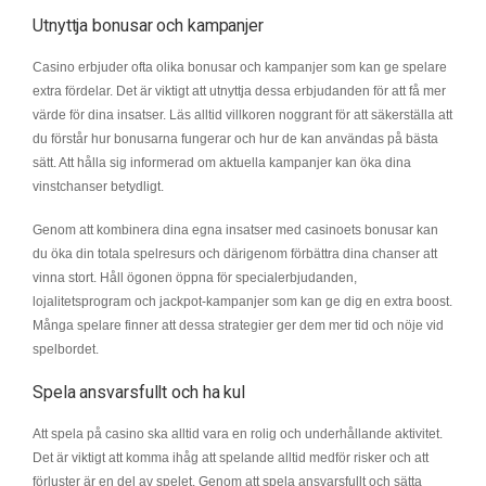
Utnyttja bonusar och kampanjer
Casino erbjuder ofta olika bonusar och kampanjer som kan ge spelare
extra fördelar. Det är viktigt att utnyttja dessa erbjudanden för att få mer
värde för dina insatser. Läs alltid villkoren noggrant för att säkerställa att
du förstår hur bonusarna fungerar och hur de kan användas på bästa
sätt. Att hålla sig informerad om aktuella kampanjer kan öka dina
vinstchanser betydligt.
Genom att kombinera dina egna insatser med casinoets bonusar kan
du öka din totala spelresurs och därigenom förbättra dina chanser att
vinna stort. Håll ögonen öppna för specialerbjudanden,
lojalitetsprogram och jackpot-kampanjer som kan ge dig en extra boost.
Många spelare finner att dessa strategier ger dem mer tid och nöje vid
spelbordet.
Spela ansvarsfullt och ha kul
Att spela på casino ska alltid vara en rolig och underhållande aktivitet.
Det är viktigt att komma ihåg att spelande alltid medför risker och att
förluster är en del av spelet. Genom att spela ansvarsfullt och sätta