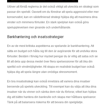
Utöver att förstå reglerna är det också viktigt att utveckla en strategi som
passar din spelstil. Oavsett om du föredrar att spela aggressivt eller mer
konservativt, kan en väldefinierad strategi hjälpa dig att maximera dina
vinster och minimera förluster. En stark spelplan kan också göra
spelupplevelsen mer givande och underhållande.
Bankhantering och insatsstrategier
En av de mest kritiska aspekterna av spelande är bankhantering. Att
sätta en budget och hålla sig till den är avgörande för att undvika stora
förluster. Bestäm i förväg hur mycket pengar du är villig att satsa och se
till att dela upp dessa medel över flera spelsessioner för att öka din
speltid och vinstmöjligheter. Att skapa en realistisk budget kan också
hjälpa dig att spela längre utan onödiga stressmoment.
En bra insatsstrategi kan också innebära att variera dina insatser
beroende på spelets utveckling. Till exempel kan du välja att öka dina
insatser när du vinner och sänka dem när du förlorar, vilket kan hjälpa
dig att bättre hantera din bankrulle och skapa mer hållbara spelvanor.
Tänk på att balansera riskerna för att bevara din spelglädje.