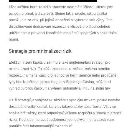
Před každou herní relací si stanovte maximální částku, kterou jste
ochotni prohrát, a držte se jí. Stejně tak si určete, jakou částku
považujete za zisk, při jejímž dosažení si vyberete své výhry. Toto
disciplinované dodržování rozpočtu je klíčové pro dlouhodobou
udržitelnost a prevenci finančních problémů spojených s hazardními
hrami.
Strategie pro minimalizaci rizik
Efektivní řízení kapitálu zahrnuje také implementaci strategií pro
minimalizaci rizik. To může znamenat rozdělení vašeho herního
rozpočtu na menší části pro jednotlivé herní seance nebo pro různé
typy her. Například, pokud hrajete v Spinanga Casino, můžete si
vyhradit určitou částku na výherní automaty a jinou na stolní hry.
Další strategií je vyhýbat se sázkám s vysokým rizikem, pokud nemáte
dostatečně velký kapitál, který by takové sázky absorboval. Vždy se
snažte hrát sázky, které odpovídají vašemu rozpočtu a úrovni tolerance
rizika. Pochopení pravděpodobnosti jednotlivých her a sázek vám
pomůže činit informovanější rozhodnutí.