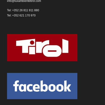
info@luxambientetirol.com
Tel: +352 26 811 911 880
Tel: +352 621 170 970